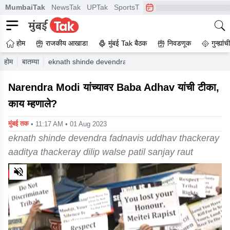
MumbaiTak
NewsTak
UPTak
SportsTak
CrimeTak
Lallantop
A
होम
राजकीय आखाडा
मुंबई Tak बैठक
निवडणूक
गुन्ह्यां
होम
बातम्या
eknath shinde devendra fadnavis uddhav thackeray aadit
Narendra Modi यांच्यावर Baba Adhav यांची टीका,
काय म्हणाले?
मुंबई तक
• 11:17 AM • 01 Aug 2023
eknath shinde devendra fadnavis uddhav thackeray
aaditya thackeray dilip walse patil sanjay raut
0
of
1
minute,
40
seconds