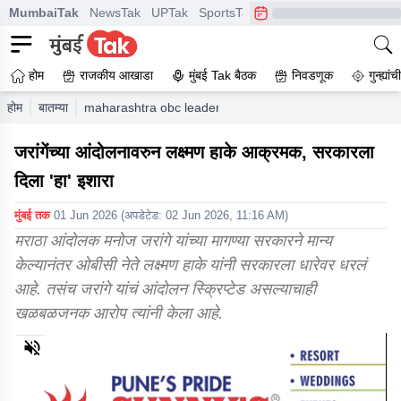
MumbaiTak
NewsTak
UPTak
SportsTak
CrimeTak
Lallantop
A
होम
राजकीय आखाडा
मुंबई Tak बैठक
निवडणूक
गुन्ह्यां
होम
बातम्या
maharashtra obc leader laxman hake criticizes hunger s
जरांगेंच्या आंदोलनावरुन लक्ष्मण हाके आक्रमक, सरकारला
दिला 'हा' इशारा
मुंबई तक
01 Jun 2026
(अपडेटेड:
02 Jun 2026, 11:16 AM
)
मराठा आंदोलक मनोज जरांगे यांच्या मागण्या सरकारने मान्य
केल्यानंतर ओबीसी नेते लक्ष्मण हाके यांनी सरकारला धारेवर धरलं
आहे. तसंच जरांगे यांचं आंदोलन स्क्रिप्टेड असल्याचाही
खळबळजनक आरोप त्यांनी केला आहे.
0
of
5
minutes,
21