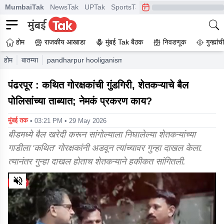
MumbaiTak
NewsTak
UPTak
SportsTak
CrimeTak
Lallantop
A
होम
राजकीय आखाडा
मुंबई Tak बैठक
निवडणूक
गुन्ह्यां
होम
बातम्या
pandharpur hooliganism by alleged cow vigilantes in pan
पंढरपूर : कथित गोरक्षकांची गुंडगिरी, शेतकऱ्याचे बैल
पोलिसांच्या ताब्यात; नेमकं प्रकरण काय?
मुंबई तक
• 03:21 PM • 29 May 2026
बीडमध्ये बैल खरेदी करून सांगोल्याला निघालेल्या शेतकऱ्यांच्या
गाडीला 'कथित' गोरक्षकांनी अडवून त्यांच्यावर गुन्हा दाखल केला.
त्यानंतर गुन्हा दाखल होताच शेतकऱ्याने हकीकत सांगितली.
0
of
8
minutes,
23
seconds