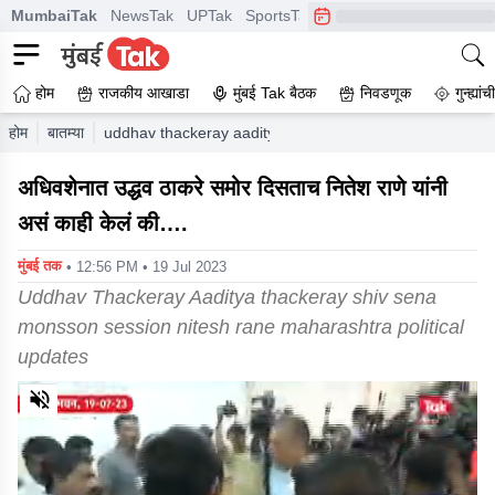
MumbaiTak
NewsTak
UPTak
SportsTak
CrimeTak
Lallantop
A
होम
राजकीय आखाडा
मुंबई Tak बैठक
निवडणूक
गुन्ह्यां
होम
बातम्या
uddhav thackeray aaditya thackeray shiv sena monsson 
अधिवशेनात उद्धव ठाकरे समोर दिसताच नितेश राणे यांनी
असं काही केलं की….
मुंबई तक
• 12:56 PM • 19 Jul 2023
Uddhav Thackeray Aaditya thackeray shiv sena
monsson session nitesh rane maharashtra political
updates
0
of
1
minute,
54
seconds