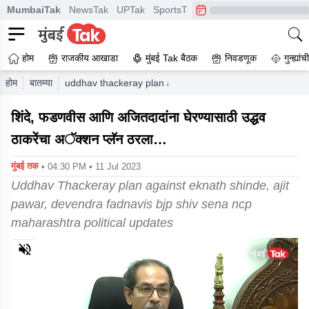
MumbaiTak
NewsTak
UPTak
SportsTak
CrimeTak
Lallantop
A
होम
राजकीय आखाडा
मुंबई Tak बैठक
निवडणूक
गुन्ह्यां
होम
बातम्या
uddhav thackeray plan against eknath shinde ajit pawar
शिंदे, फडणवीस आणि अजितदादांना घेरण्यासाठी उद्धव
ठाकरेंचा अॅक्शन प्लॅन ठरला…
मुंबई तक
• 04:30 PM • 11 Jul 2023
Uddhav Thackeray plan against eknath shinde, ajit
pawar, devendra fadnavis bjp shiv sena ncp
maharashtra political updates
0
of
2
minutes,
8
seconds