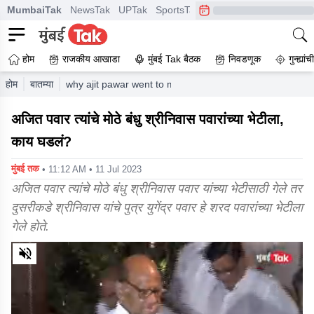
MumbaiTak
NewsTak
UPTak
SportsTak
CrimeTak
Lallantop
A
होम
राजकीय आखाडा
मुंबई Tak बैठक
निवडणूक
गुन्ह्यां
होम
बातम्या
why ajit pawar went to meet shrinivas patil
अजित पवार त्यांचे मोठे बंधु श्रीनिवास पवारांच्या भेटीला,
काय घडलं?
मुंबई तक
• 11:12 AM • 11 Jul 2023
अजित पवार त्यांचे मोठे बंधु श्रीनिवास पवार यांच्या भेटीसाठी गेले तर
दुसरीकडे श्रीनिवास यांचे पुत्र युगेंद्र पवार हे शरद पवारांच्या भेटीला
गेले होते.
0
of
3
minutes,
51
seconds