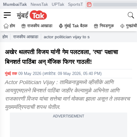
MumbaiTak
NewsTak
UPTak
SportsTak
CrimeTak
Lallantop
A
होम
राजकीय आखाडा
मुंबई Tak बैठक
निवडणूक
गुन्ह्यां
होम
राजकीय आखाडा
actor politician vijay to stake a claim to form 
अखेर थलपती विजय यांनी गेम पलटवला, 'त्या' पक्षाचा
बिनशर्त पाठिंबा अन् मॅजिक फिगर गाठली!
मुंबई तक
09 May 2026
(अपडेटेड:
09 May 2026, 05:40 PM
)
Actor Politician Vijay : तामिळनाडूमध्ये व्हीसीके आणि
आययुएमएलने बिनशर्त पाठिंबा जाहीर केल्यामुळे अभिनेता आणि
राजकारणी विजय यांचा सत्तेचा मार्ग मोकळा झाला असून ते लवकरच
मुख्यमंत्रिपदाची शपथ घेतील.
ADVERTISEMENT