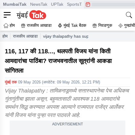
MumbaiTak
NewsTak
UPTak
SportsTak
CrimeTak
Lallantop
A
होम
राजकीय आखाडा
मुंबई Tak बैठक
निवडणूक
गुन्ह्यां
होम
राजकीय आखाडा
vijay thalapathy has support of 116 117 or 118 
116, 117 की 118..., थलपती विजय यांना किती
आमदारांचा पाठिंबा? राजभवनातील सूत्रांनी आकडा
सांगितला
मुंबई तक
09 May 2026
(अपडेटेड:
09 May 2026, 12:21 PM
)
Vijay Thalapathy : तामिळनाडूमध्ये सत्तास्थापनेचा पेच अधिकच
गुंतागुंतीचा झाला असून, बहुमतासाठी आवश्यक 118 आमदारांचे
समर्थन सिद्ध करण्यात अपयश आल्याने राज्यपाल राजेंद्र आर्लेकर
यांनी विजय यांना पुन्हा परत पाठवले आहे.
ADVERTISEMENT