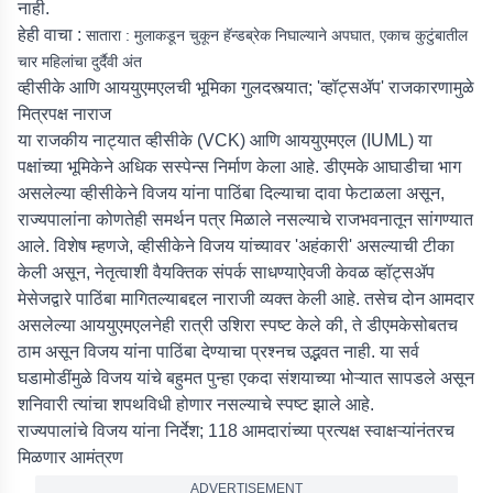
नाही.
हेही वाचा :
सातारा : मुलाकडून चुकून हॅन्डब्रेक निघाल्याने अपघात, एकाच कुटुंबातील
चार महिलांचा दुर्दैवी अंत
व्हीसीके आणि आययुएमएलची भूमिका गुलदस्त्यात; 'व्हॉट्सॲप' राजकारणामुळे
मित्रपक्ष नाराज
या राजकीय नाट्यात व्हीसीके (VCK) आणि आययुएमएल (IUML) या
पक्षांच्या भूमिकेने अधिक सस्पेन्स निर्माण केला आहे. डीएमके आघाडीचा भाग
असलेल्या व्हीसीकेने विजय यांना पाठिंबा दिल्याचा दावा फेटाळला असून,
राज्यपालांना कोणतेही समर्थन पत्र मिळाले नसल्याचे राजभवनातून सांगण्यात
आले. विशेष म्हणजे, व्हीसीकेने विजय यांच्यावर 'अहंकारी' असल्याची टीका
केली असून, नेतृत्वाशी वैयक्तिक संपर्क साधण्याऐवजी केवळ व्हॉट्सॲप
मेसेजद्वारे पाठिंबा मागितल्याबद्दल नाराजी व्यक्त केली आहे. तसेच दोन आमदार
असलेल्या आययुएमएलनेही रात्री उशिरा स्पष्ट केले की, ते डीएमकेसोबतच
ठाम असून विजय यांना पाठिंबा देण्याचा प्रश्नच उद्भवत नाही. या सर्व
घडामोडींमुळे विजय यांचे बहुमत पुन्हा एकदा संशयाच्या भोऱ्यात सापडले असून
शनिवारी त्यांचा शपथविधी होणार नसल्याचे स्पष्ट झाले आहे.
राज्यपालांचे विजय यांना निर्देश; 118 आमदारांच्या प्रत्यक्ष स्वाक्षऱ्यांनंतरच
मिळणार आमंत्रण
ADVERTISEMENT