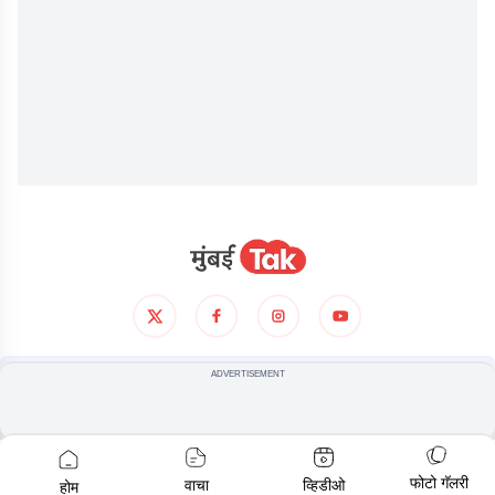
आमच्याविषयी
गोपनीयता धोरण
अटी आणिशर्थी
ADVERTISEMENT
© COPYRIGHT
2026
, ALL RIGHTS RESERVED
फोटो गॅलरी
वाचा
व्हिडीओ
होम