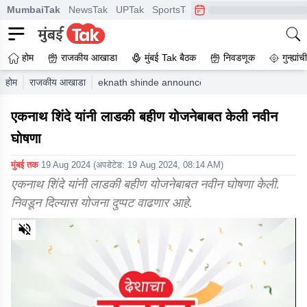
MumbaiTak
NewsTak
UPTak
SportsTak
CrimeTak
Lallantop
A
होम
राजकीय आखाडा
मुंबई Tak बैठक
निवडणूक
गुन्ह्यां
होम
राजकीय आखाडा
eknath shinde announcement on ladaki bahin y
एकनाथ शिंदे यांनी लाडकी बहीण योजनेबाबत केली नवीन
घोषणा
मुंबई तक
19 Aug 2024
(अपडेटेड:
19 Aug 2024, 08:14 AM
)
एकनाथ शिंदे यांनी लाडकी बहीण योजनेबाबत नवीन घोषणा केली.
निवडून दिल्यास योजना दुप्पट वाढणार आहे.
0
of
4
minutes,
46
seconds