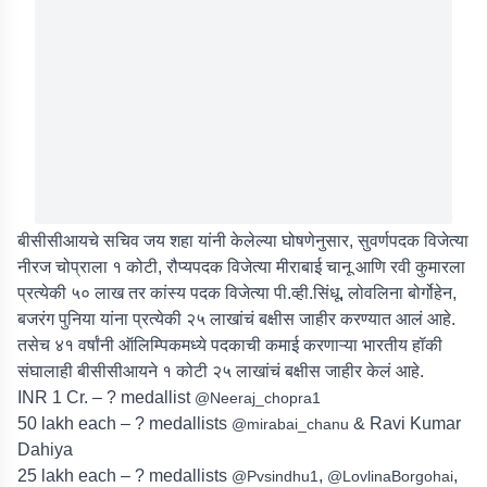
बीसीसीआयचे सचिव जय शहा यांनी केलेल्या घोषणेनुसार, सुवर्णपदक विजेत्या
नीरज चोप्राला १ कोटी, रौप्यपदक विजेत्या मीराबाई चानू आणि रवी कुमारला
प्रत्येकी ५० लाख तर कांस्य पदक विजेत्या पी.व्ही.सिंधू, लोवलिना बोर्गोहेन,
बजरंग पुनिया यांना प्रत्येकी २५ लाखांचं बक्षीस जाहीर करण्यात आलं आहे.
तसेच ४१ वर्षांनी ऑलिम्पिकमध्ये पदकाची कमाई करणाऱ्या भारतीय हॉकी
संघालाही बीसीसीआयने १ कोटी २५ लाखांचं बक्षीस जाहीर केलं आहे.
INR 1 Cr. – ? medallist
@Neeraj_chopra1
50 lakh each – ? medallists
& Ravi Kumar
@mirabai_chanu
Dahiya
25 lakh each – ? medallists
,
,
@Pvsindhu1
@LovlinaBorgohai