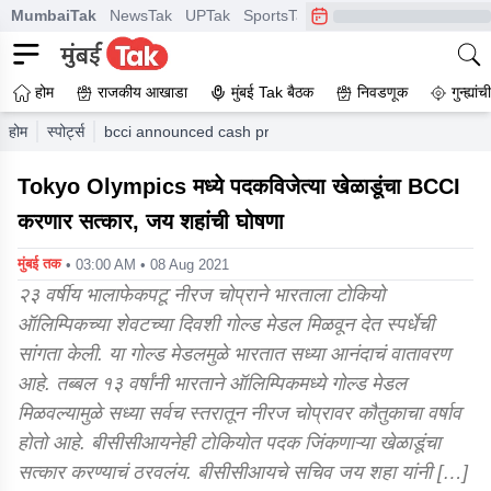
MumbaiTak
NewsTak
UPTak
SportsTak
CrimeTak
Lallantop
A
होम
राजकीय आखाडा
मुंबई Tak बैठक
निवडणूक
गुन्ह्यां
होम
स्पोर्ट्स
bcci announced cash price for tokyo olympics medal wi
Tokyo Olympics मध्ये पदकविजेत्या खेळाडूंचा BCCI
करणार सत्कार, जय शहांची घोषणा
मुंबई तक
• 03:00 AM • 08 Aug 2021
२३ वर्षीय भालाफेकपटू नीरज चोप्राने भारताला टोकियो
ऑलिम्पिकच्या शेवटच्या दिवशी गोल्ड मेडल मिळवून देत स्पर्धेची
सांगता केली. या गोल्ड मेडलमुळे भारतात सध्या आनंदाचं वातावरण
आहे. तब्बल १३ वर्षांनी भारताने ऑलिम्पिकमध्ये गोल्ड मेडल
मिळवल्यामुळे सध्या सर्वच स्तरातून नीरज चोप्रावर कौतुकाचा वर्षाव
होतो आहे. बीसीसीआयनेही टोकियोत पदक जिंकणाऱ्या खेळाडूंचा
सत्कार करण्याचं ठरवलंय. बीसीसीआयचे सचिव जय शहा यांनी […]