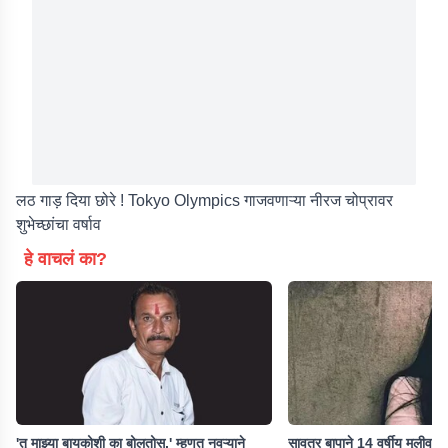
लठ गाड़ दिया छोरे ! Tokyo Olympics गाजवणाऱ्या नीरज चोप्रावर
शुभेच्छांचा वर्षाव
हे वाचलं का?
'तू माझ्या बायकोशी का बोलतोस,' म्हणत नवऱ्याने
सावत्र बापाने 14 वर्षीय मुलीवर 