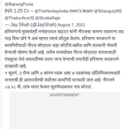
@BajrangPunia
INR 1.25 Cr. –
men's team
|
@TheHockeyIndia
@SGanguly99
|
@ThakurArunS
@ShuklaRajiv
— Jay Shah (@JayShah)
August 7, 2021
हरियाणाचे मुख्यमंत्री मनोहरलाल खट्टर यांनी नीरजचा सामना पाहताना लठ
गाड़ दिया छोरे ने असं म्हणत त्याचं कौतुक केलंय. हरियाणा सरकारने या
कामगिरीसाठी नीरज चोप्राला सहा कोटींचं बक्षीस आणि सरकारी नोकरी
देण्याची घोषणा केली आहे. तसेच याचसोबत नीरज चोप्राला सरावासाठी
पंचकुला येथे सवलतीच्या दरात जागा देण्याची तयारीही हरियाणा सरकारने
दाखवली आहे.
१ सुवर्ण, २ रौप्य आणि ४ कांस्य पदक अशा ७ पदकांसह ऑलिम्पिकतमधली
भारताची ही आतापर्यंतची सर्वोत्तम कामगिरी मानवली जात आहे. नीरजने
८७.५८ मी. लांब भाला फेकत सुवर्णपदकावर नाव कोरलं.
ADVERTISEMENT