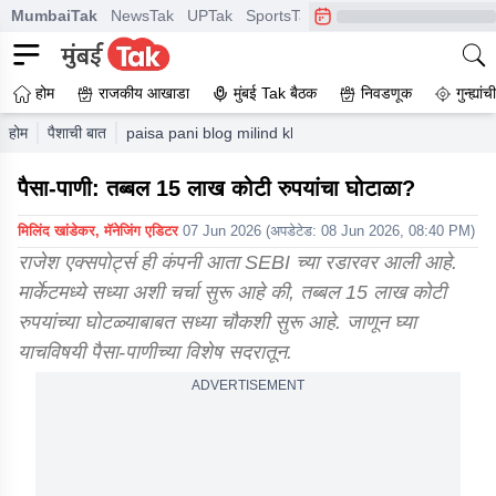
MumbaiTak
NewsTak
UPTak
SportsTak
CrimeTak
Lallantop
A
होम
राजकीय आखाडा
मुंबई Tak बैठक
निवडणूक
गुन्ह्यां
होम
पैशाची बात
paisa pani blog milind khandekar a scam worth a stag
पैसा-पाणी: तब्बल 15 लाख कोटी रुपयांचा घोटाळा?
मिलिंद खांडेकर, मॅनेजिंग एडिटर
07 Jun 2026
(अपडेटेड:
08 Jun 2026, 08:40 PM
)
राजेश एक्सपोर्ट्स ही कंपनी आता SEBI च्या रडारवर आली आहे.
मार्केटमध्ये सध्या अशी चर्चा सुरू आहे की, तब्बल 15 लाख कोटी
रुपयांच्या घोटळ्याबाबत सध्या चौकशी सुरू आहे. जाणून घ्या
याचविषयी पैसा-पाणीच्या विशेष सदरातून.
ADVERTISEMENT