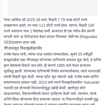
गेल्या आर्थिक वर्ष 2025-26 मध्ये, विक्री 7.79 लाख कोटी रुपये
दाखवण्यात आली, तर नफा 112 कोटी रुपये होता. म्हणजे, विक्री 100
रुपये असताना नफा 1 पैशापेक्षा कमी. बाजारात ही एक स्मॉल-कॅप कंपनी
मानली जाते. हा विरोधाभास शेअर बाजार नियामक 'सेबी'च्या (Regulator
SEBI)लक्षात आला आहे.
गॅरेजपासून स्वित्झर्लंडपर्यंत
राजेश मेहता यांनी, त्यांचा भाऊ प्रशांत याच्यासोबत, सुमारे 35 वर्षांपूर्वी
बंगळूरमधील एका गॅरेजमधून सोन्याच्या दागिन्यांचे उत्पादन सुरू केले. हे दागिने
इतर देशांमध्ये विकले जात होते. ही कंपनी 1995 मध्ये शेअर बाजारात
सूचीबद्ध झाली. सोन्याच्या दागिन्यांची निर्यात करण्यासोबतच, त्याने भारतातही
त्यांची विक्री सुरू केली. त्याचा ब्रँड 'शुभ ज्वेलर्स' आहे. राजेश फक्त दागिने
बनवण्यावरच थांबला नाही, 2015 मध्ये त्याने स्वित्झर्लंडमधील 'Valcambi'
नावाची एक सोन्याची रिफायनरीसुद्धा खरेदी केली. खाणीतून सोने
काढल्यानंतर, रिफायनरीमध्ये त्यावर प्रक्रिया केली जाते. त्यानंतर, त्याचे
दागिने किंवा सोन्याच्या विटा बनवल्या जातात. या रिफायनरीद्वारे दरवर्षी शुद्ध
केल्या जाणाऱ्या सोन्याचे प्रमाण हे आपल्या राष्ट्रीय वापराच्या दुप्पट आहे.