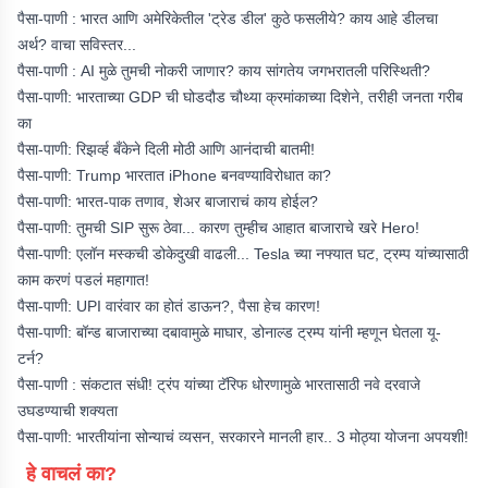
पैसा-पाणी : भारत आणि अमेरिकेतील 'ट्रेड डील' कुठे फसलीये? काय आहे डीलचा
अर्थ? वाचा सविस्तर...
पैसा-पाणी : AI मुळे तुमची नोकरी जाणार? काय सांगतेय जगभरातली परिस्थिती?
पैसा-पाणी: भारताच्या GDP ची घोडदौड चौथ्या क्रमांकाच्या दिशेने, तरीही जनता गरीब
का
पैसा-पाणी: रिझर्व्ह बँकेने दिली मोठी आणि आनंदाची बातमी!
पैसा-पाणी: Trump भारतात iPhone बनवण्याविरोधात का?
पैसा-पाणी: भारत-पाक तणाव, शेअर बाजाराचं काय होईल?
पैसा-पाणी: तुमची SIP सुरू ठेवा... कारण तुम्हीच आहात बाजाराचे खरे Hero!
पैसा-पाणी: एलॉन मस्कची डोकेदुखी वाढली... Tesla च्या नफ्यात घट, ट्रम्प यांच्यासाठी
काम करणं पडलं महागात!
पैसा-पाणी: UPI वारंवार का होतं डाऊन?, पैसा हेच कारण!
पैसा-पाणी: बॉन्ड बाजाराच्या दबावामुळे माघार, डोनाल्ड ट्रम्प यांनी म्हणून घेतला यू-
टर्न?
पैसा-पाणी : संकटात संधी! ट्रंप यांच्या टॅरिफ धोरणामुळे भारतासाठी नवे दरवाजे
उघडण्याची शक्यता
पैसा-पाणी: भारतीयांना सोन्याचं व्यसन, सरकारने मानली हार.. 3 मोठ्या योजना अपयशी!
हे वाचलं का?