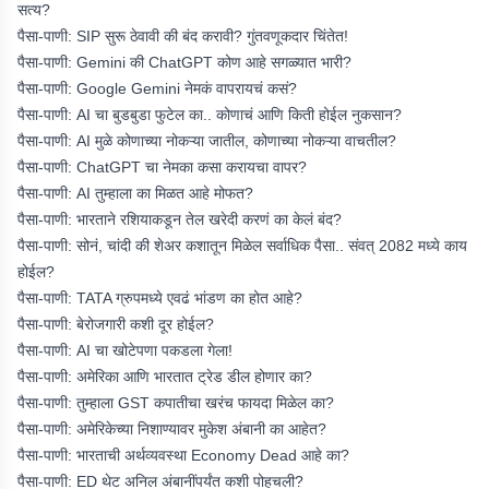
सत्य?
पैसा-पाणी: SIP सुरू ठेवावी की बंद करावी? गुंतवणूकदार चिंतेत!
पैसा-पाणी: Gemini की ChatGPT कोण आहे सगळ्यात भारी?
पैसा-पाणी: Google Gemini नेमकं वापरायचं कसं?
पैसा-पाणी: AI चा बुडबुडा फुटेल का.. कोणाचं आणि किती होईल नुकसान?
पैसा-पाणी: AI मुळे कोणाच्या नोकऱ्या जातील, कोणाच्या नोकऱ्या वाचतील?
पैसा-पाणी: ChatGPT चा नेमका कसा करायचा वापर?
पैसा-पाणी: AI तुम्हाला का मिळत आहे मोफत?
पैसा-पाणी: भारताने रशियाकडून तेल खरेदी करणं का केलं बंद?
पैसा-पाणी: सोनं, चांदी की शेअर कशातून मिळेल सर्वाधिक पैसा.. संवत् 2082 मध्ये काय
होईल?
पैसा-पाणी: TATA ग्रुपमध्ये एवढं भांडण का होत आहे?
पैसा-पाणी: बेरोजगारी कशी दूर होईल?
पैसा-पाणी: AI चा खोटेपणा पकडला गेला!
पैसा-पाणी: अमेरिका आणि भारतात ट्रेड डील होणार का?
पैसा-पाणी: तुम्हाला GST कपातीचा खरंच फायदा मिळेल का?
पैसा-पाणी: अमेरिकेच्या निशाण्यावर मुकेश अंबानी का आहेत?
पैसा-पाणी: भारताची अर्थव्यवस्था Economy Dead आहे का?
पैसा-पाणी: ED थेट अनिल अंबानींपर्यंत कशी पोहचली?