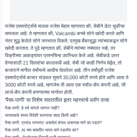
राजेश एक्सपोर्ट्सचे मालक राजेश मेहता म्हणतात की, सेबीने डेटा चुकीचा
समजला आहे. ते म्हणतात की, Valcambi कच्चे सोने खरेदी करते आणि
नंतर शुद्ध केलेले सोने जगभरात विकते. प्रमुख बँकासुद्धा त्यांच्याकडून सोने
खरेदी करतात. ते पुढे म्हणतात की, सेबीने त्यांच्या नफ्यावर नव्हे, तर
विक्रीच्या आकड्यांवर प्रश्नचिन्ह उपस्थित केले आहे. सेबीकडे उत्तर
देण्यासाठी 21 दिवसांचा कालावधी आहे. सेबी जो काही निर्णय घेईल, तो
बाजाराने मागील वर्षांमध्ये आधीच घेतलेला आहे. तीन वर्षांपूर्वी राजेश
एक्सपोर्ट्सचे बाजार भांडवल सुमारे 30,000 कोटी रुपये होते आणि आता ते
3000 कोटी रुपये आहे, म्हणजेच ती आता एक स्मॉल-कॅप कंपनी आहे, जी
लार्ज-कॅप कंपनी बनण्याच्या मार्गावर होती.
'पैसा-पाणी' या विशेष सदरातील इतर महत्त्वाचे ब्लॉग वाचा
पैसा-पाणी: हे वर्ष चांगले जाणार नाही?
भारताकडे सध्या विदेशी चलनाचा साठा किती आहे?
पैसा-पाणी: प्रचंड भरभराट असलेलं बंगाल अचानक मागे का पडलं?
पैसा-पाणी: AI च्या बाबतीत भारत मागे पडतोय का?