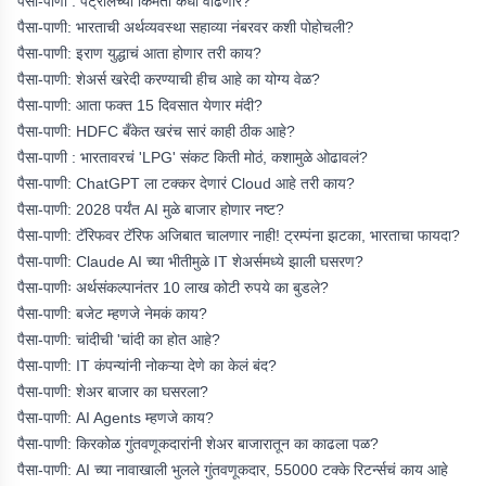
पैसा-पाणी : पेट्रोलच्या किमती कधी वाढणार?
पैसा-पाणी: भारताची अर्थव्यवस्था सहाव्या नंबरवर कशी पोहोचली?
पैसा-पाणी: इराण युद्धाचं आता होणार तरी काय?
पैसा-पाणी: शेअर्स खरेदी करण्याची हीच आहे का योग्य वेळ?
पैसा-पाणी: आता फक्त 15 दिवसात येणार मंदी?
पैसा-पाणी: HDFC बँकेत खरंच सारं काही ठीक आहे?
पैसा-पाणी : भारतावरचं 'LPG' संकट किती मोठं, कशामुळे ओढावलं?
पैसा-पाणी: ChatGPT ला टक्कर देणारं Cloud आहे तरी काय?
पैसा-पाणी: 2028 पर्यंत AI मुळे बाजार होणार नष्ट?
पैसा-पाणी: टॅरिफवर टॅरिफ अजिबात चालणार नाही! ट्रम्पंना झटका, भारताचा फायदा?
पैसा-पाणी: Claude AI च्या भीतीमुळे IT शेअर्समध्ये झाली घसरण?
पैसा-पाणीः अर्थसंकल्पानंतर 10 लाख कोटी रुपये का बुडले?
पैसा-पाणी: बजेट म्हणजे नेमकं काय?
पैसा-पाणी: चांदीची 'चांदी का होत आहे?
पैसा-पाणी: IT कंपन्यांनी नोकऱ्या देणे का केलं बंद?
पैसा-पाणी: शेअर बाजार का घसरला?
पैसा-पाणी: AI Agents म्हणजे काय?
पैसा-पाणी: किरकोळ गुंतवणूकदारांनी शेअर बाजारातून का काढला पळ?
पैसा-पाणी: AI च्या नावाखाली भुलले गुंतवणूकदार, 55000 टक्के रिटर्न्सचं काय आहे