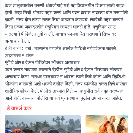
केज तालुक्यातील तरुणी अंबाजोगाई येथे महाविद्यालयीन शिक्षणासाठी राहत
होती. तेव्हा तिची ओळख महेश करपे आणि पवन कराड नावाच्या दोन तरूणांशी
झाली. नंतर दोन तरुण सतत तिचा पाठलाग करायचे. त्यापैकी महेश करपेनं
तिला एकदा जबरदस्तीने मंचुरियन खायला घातले होते. मंचुरियन खाऊ
घातल्याने पीडितेला गुंगी आली, याचाच फायदा घेत नराधमाने तिच्यावर
अत्याचार केला.
हे ही वाचा :
वर्धा : नवऱ्यानेच बायकोचे अश्लील व्हिडिओ नातेवाईकांना पाठवले,
एवढ्यावरच न थांबत..
गुंगीचे औषध देऊन पीडितेवर लॉजवर अत्याचार
पवन कराड नावाच्या तरुणाने देखील गुंगीचे औषध देऊन तिच्यावर लॉजवर
अत्याचार केला. नराधम एवढ्यावर न थांबता त्याने तिचे फोटो आणि व्हिडिओ
लोकांना दाखवतो अशी धमकी देखील दिली. नंतर ब्लॅकमेल करत तिचे वारंवार
शारीरिक शोषण केले. पोलीस ठाण्यात दिलेल्या कबुलीत सर्व नमूद करण्यात
आले होते. दरम्यान, पोलीस या सर्व प्रकरणाचा पुढील तपास करत आहेत.
हे वाचलं का?