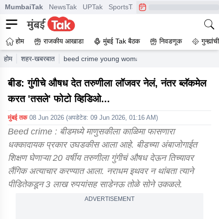
MumbaiTak
NewsTak
UPTak
SportsTak
CrimeTak
Lallantop
A
होम
राजकीय आखाडा
मुंबई Tak बैठक
निवडणूक
गुन्ह्यां
होम
शहर-खबरबात
beed crime young woman sexually assaulted after b
बीड: गुंगीचे औषध देत तरुणीला लॉजवर नेलं, नंतर ब्लॅकमेल
करत 'तसले' फोटो व्हिडिओ...
मुंबई तक
08 Jun 2026
(अपडेटेड:
09 Jun 2026, 01:16 AM
)
Beed crime : बीडमध्ये माणुसकीला काळिमा फासणारा
धक्कादायक प्रकार उघडकीस आला आहे. बीडच्या अंबाजोगाईत
शिक्षण घेणाऱ्या 20 वर्षीय तरुणीला गुंगीचं औषध देऊन तिच्यावर
लैंगिक अत्याचार करण्यात आला. नराधम इथवर न थांबता त्याने
पीडितेकडून 3 लाख रुपयांसह साडेनऊ तोळे सोने उकळले.
ADVERTISEMENT