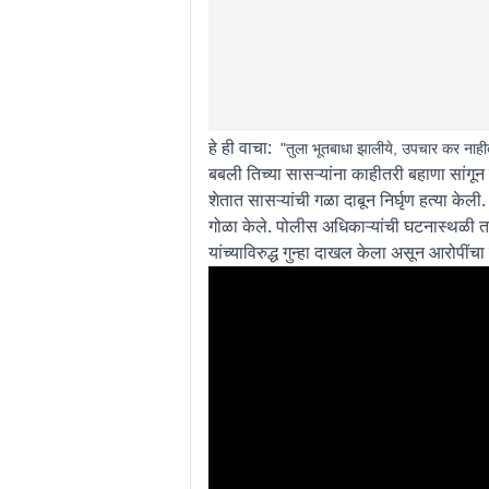
हे ही वाचा:
"तुला भूतबाधा झालीये, उपचार कर नाही
बबली तिच्या सासऱ्यांना काहीतरी बहाणा सांगून
शेतात सासऱ्यांची गळा दाबून निर्घृण हत्या के
गोळा केले. पोलीस अधिकाऱ्यांची घटनास्थळी तपा
यांच्याविरुद्ध गुन्हा दाखल केला असून आरोपींच