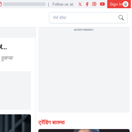
Sign In
|
Follow us at:
ADVERTISEMENT
ut of jail she killed her father in law
ं...
दुसऱ्या
ट्रेंडिंग बातम्या