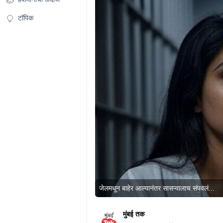
टॉपिक
जेलमधून बाहेर आल्यानंतर सासऱ्यालाच संपवलं...
मुंबई तक