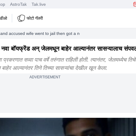
top
AstroTak
Tak.live
हिडीओ
फोटो गॅलरी
band accused wife went to jail then got a new boyfriend and after getting o
ंतर नवा बॉयफ्रेंड अन् जेलमधून बाहेर आल्यानंतर सासऱ्यालाच संपवल
 प्रकरणात सव्वा पाच वर्षे तरुंगात राहिली होती. त्यानंतर, जेलमध्येच तिचे 
ून बाहेर आल्यानंतर तिने तिच्या सासऱ्यांचा देखील खून केला.
ADVERTISEMENT