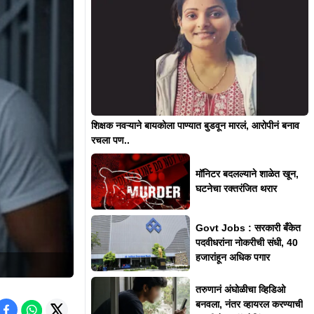
शिक्षक नवऱ्याने बायकोला पाण्यात बुडवून मारलं, आरोपीनं बनाव
रचला पण..
मॉनिटर बदलल्याने शाळेत खून,
घटनेचा रक्तरंजित थरार
Govt Jobs : सरकारी बँकेत
पदवीधरांना नोकरीची संधी, 40
हजारांहून अधिक पगार
तरुणानं अंघोळीचा व्हिडिओ
बनवला, नंतर व्हायरल करण्याची