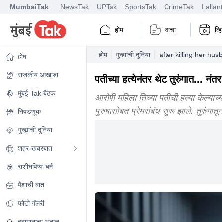
MumbaiTak
NewsTak
UPTak
SportsTak
CrimeTak
Lallan
होम
वाचा
व्
होम
गुन्ह्यांची दुनिया
after killing her hus
होम
राजकीय आखाडा
पतीच्या हत्येनंतर थेट तुरुंगात... न
मुंबई Tak बैठक
आरोपी महिला तिच्या पतीची हत्या केल्याच्या
पुरुषासोबत प्रेमसंबंध सुरू झाले. तुरुंगात
निवडणूक
गुन्ह्यांची दुनिया
शहर-खबरबात
राशीभविष्य-धर्म
पैशाची बात
फोटो गॅलरी
हवामानाचा अंदाज