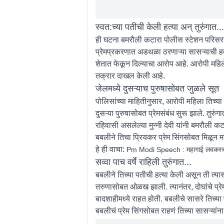
स्वत:च्या पतीची केली हत्या अन् तुरुंगात...
ही घटना बमरौली कटारा पोलीस स्टेशन परिसरा
प्रेमप्रकरणात अडथळा ठरणाऱ्या सासऱ्याची हत्या
शेतात फेकून दिल्याचा आरोप आहे. आरोपी महिलेच
तक्रार दाखल केली आहे.
जेलमध्ये दुसऱ्याच पुरुषासोबत जुळले सूत
पोलिसांच्या माहितीनुसार, आरोपी महिला तिच्या प
दुसऱ्या पुरुषासोबत प्रेमसंबंध सुरू झाले. तुरु
रहिवासी असलेल्या मुन्नी देवी यांनी बमरौली कट
बबलीने तिचा प्रियकर प्रेम सिंगसोबत मिळून माझ
हे ही वाचा:
Pm Modi Speech : महागाई लवकरच होणा
सव्वा पाच वर्षे राहिली तुरुंगात...
बबलीने तिच्या पतीची हत्या केली असून ती त्यासा
तरुणासोबत ओळख झाली. त्यानंतर, दोघांचे प्रेम
बादशाहीमध्ये राहत होती. बबलीचे सासरे तिच्या 
बबलीचं प्रेम सिंगसोबत राहणं तिच्या सासऱ्यां