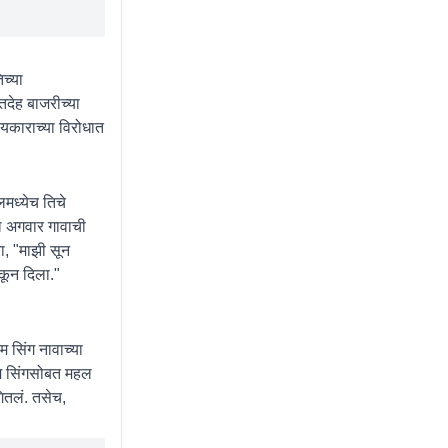
च्या
तदेह बाजरीच्या
ियकाराच्या विरोधात
लमध्येच तिचे
तील अगवार गावाची
या, "माझी सून
फेकून दिला."
म सिंग नावाच्या
रेम सिंगसोबत महल
गितलं. तसेच,