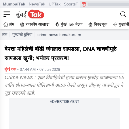
MumbaiTak
NewsTak
UPTak
SportsTak
CrimeTak
Lallantop
A
होम
राजकीय आखाडा
मुंबई Tak बैठक
निवडणूक
गुन्ह्यां
होम
गुन्ह्यांची दुनिया
crime news tumakuru murder case dna report 55 
बेपत्ता महिलेची बॉडी जंगलात सापडला, DNA चाचणीमुळे
सापडला खुनी; भयंकर प्रकरण!
मुंबई तक
• 07:44 AM • 07 Jun 2026
Crime News : एका विवाहितेची हत्या करून मृतदेह जाळणाऱ्या 55
वर्षीय शेतकऱ्याला पोलिसांनी अटक केली असून डीएनए चाचणीतून हे
गूढ उकलले आहे.
ADVERTISEMENT