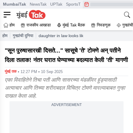
MumbaiTak
NewsTak
UPTak
SportsTak
CrimeTak
Lallantop
A
होम
राजकीय आखाडा
मुंबई Tak बैठक
निवडणूक
गुन्ह्यां
होम
गुन्ह्यांची दुनिया
daughter in law looks like a man mother in laws t
"सून पुरुषासारखी दिसते..." सासूचे 'ते' टोमणे अन् पतीने
दिला तलाक! नंतर घरात घेण्याच्या बदल्यात केली 'ती' मागणी
मुंबई तक
• 12:27 PM • 10 Sep 2025
एका विवाहितेने तिचा पती आणि सासरच्या मंडळींवर हुंड्यासाठी
अत्याचार आणि तिच्या शरीराबद्दल विचित्र टोमणे मारल्याबाबत गुन्हा
दाखल केला आहे.
ADVERTISEMENT