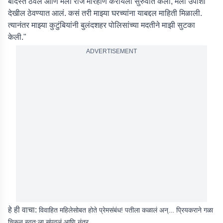
बंदिस्त ठेवलं आणि मला रोज मारहाण करायला सुरुवात केली, मला उपाशी
देखील ठेवण्यात आलं. कसं तरी माझ्या घरच्यांना याबद्दल माहिती मिळाली.
त्यानंतर माझ्या कुटुंबियांनी बुलंदशहर पोलिसांच्या मदतीने माझी सुटका
केली."
ADVERTISEMENT
हे ही वाचा:
विवाहित महिलेसोबत होते प्रेमसंबंध! पतीला कळालं अन्... प्रियकराने गळा
चिरून स्वत:ला संपवलं आणि नंतर...