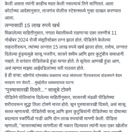
केली असता त्यांनी काहीच मदत केली नसल्याचं तिने सांगितलं. आता
कोर्टाच्या आदेशानुसार, ताजगंज पोलीस स्टेशनमध्ये गुन्हा दाखल करण्यात
आला.
लग्नासाठी 15 लाख रुपये खर्च
मिळालेल्या माहितीनुसार, नगला मेवातीमध्ये राहणाऱ्या एका तरुणीचं 11
नोव्हेंबर 2024 रोजी मंसूरीसोबत लग्न झालं होतं. पीडितेने केलेल्या
तक्रारीवरून, त्यांच्या लग्नात 15 लाख रुपये खर्च झाला होता. तसेच, लग्नात
दिलेल्या हुंड्यामुळे सासू नजरीन, सासरे शमीम आणि इतर कुटुंबीय समाधानी
नव्हते. ते वारंवार पीडितेकडे हुंडा मागत होते. ते सूनेला आणखी हुंडा आण,
असं म्हणत माझ्या आईवडिलांच्या घरी पाठवत होते.
हे ही वाचा:
बहिणीचे प्रेमसंबंध कळताच भाऊ संतापला! प्रियकराला दांडक्याने बेदम
मारहाण पण शेवटी... मुंबईतील धक्कादायक घटना
"पुरुषासारखी दिसते..." सासूचे टोमणे
पीडितेने पोलिसांना दिलेल्या माहितीनुसार, सासरची मंडळी पीडितेच्या
शरीरावरून सुद्धा तिला टोमणे मारत होते. सून पुरुषासारखी दिसते, असं सासू
सतत म्हणायची. पीडितेची सासू आणि इतर कुटुंबियांनी पीडितेच्या या दोषाच्या
बदल्यात स्कॉर्पिओ गाडी आणि दोन लाख रुपयांची मागणी केली. पीडिता
म्हणाली, "सासरच्यांच्या मागणीला मी नकार दिल्यावर त्यांनी मला एका खोलीत