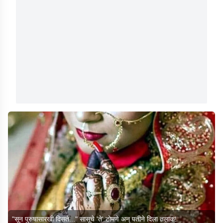
"सून पुरुषासारखी दिसते..." सासूचे 'ते' टोमणे अन् पतीने दिला तलाक!