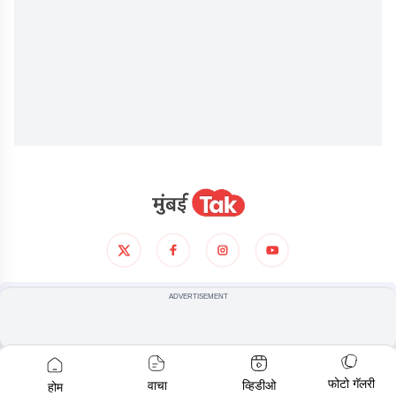
आमच्याविषयी
गोपनीयता धोरण
अटी आणिशर्थी
ADVERTISEMENT
© COPYRIGHT
2026
, ALL RIGHTS RESERVED
फोटो गॅलरी
वाचा
व्हिडीओ
होम