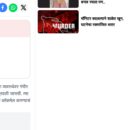
बनाव रचला पण..
मॉनिटर बदलल्याने शाळेत खून,
घटनेचा रक्तरंजित थरार
व्यवस्थेवर गंभीर
पुरवली जायची. त्या
ा ब्लॅकमेल करण्याचं