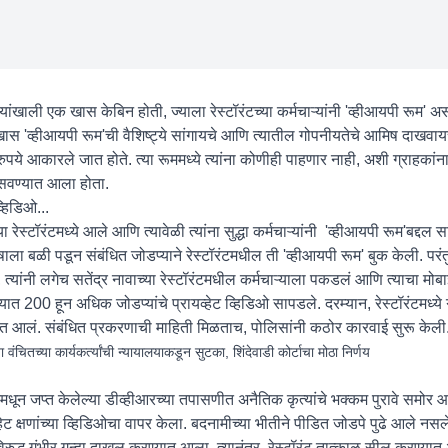
यऱ्यांखाली एक खास केबिन होती, ज्याला रेस्टॉरंटच्या कर्मचाऱ्यांनी 'व्हीआयपी रूम' अस
्या खास 'व्हीआयपी रूम'ची वैशिष्ट्ये सांगायचे आणि त्यातील गोपनीयतेचे आमिष दाखवा
पये आकारले जात होते. त्या रूममध्ये त्यांना कोणीही पाहणार नाही, अशी ग्राहकांन
 बसवण्यात आला होता.
व्हिडिओ...
रेस्टॉरंटमध्ये आले आणि त्यावेळी त्यांना सुद्धा कर्मचाऱ्यांनी 'व्हीआयपी रूम'बद्दल सां
ाला बळी पडून संबंधित जोडप्याने रेस्टॉरंटमधील ती 'व्हीआयपी रूम' बुक केली. परंतु
यांनी लगेच सतेंद्र नावाच्या रेस्टॉरंटमधील कर्मचाऱ्याला पकडलं आणि त्याचा मो
ात 200 हून अधिक जोडप्यांचे प्रायव्हेट व्हिडिओ सापडले. दरम्यान, रेस्टॉरंटमध्
त आलं. संबंधित प्रकरणाची माहिती मिळताच, पोलिसांनी कठोर कारवाई सुरू केली
ंचितच्या कार्यकर्त्यांची न्यायालयाकडून सुटका, शिंदेवाडी कोर्टाचा मोठा निर्णय
ंटमधून जप्त केलेल्या डीव्हीआरच्या तपासणीत अनैतिक कृत्यांचे भक्कम पुरावे समोर आल
यव्हेट क्षणांच्या व्हिडिओचा वापर केला. बदनामीच्या भीतीने पीडित जोडपे पुढे आले नस
्ध गंभीर गुन्हा दाखल करण्यात आला. त्यानंतर, रेस्टॉरंट तात्काळ सील करण्यात