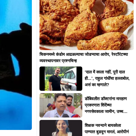
चिकनमध्ये कंडोम आढळल्याचा जोडप्याचा आरोप, रेस्टॉरंटच्या
व्यवस्थापनावर प्रश्नचिन्ह
‘दाल में काला नहीं, पूरी दाल
ही...’, राहुल गांधींचा हल्लाबोल,
असं का म्हणाले?
डोंबिवलीत डॉक्टरांना मारहाण
प्रकरणात शिंदेंच्या
नगरसेवकाला जामीन, उच्च
न्यायालयाकडून 'त्या' अटी
शिक्षक नवऱ्याने बायकोला
पाण्यात बुडवून मारलं, आरोपीनं