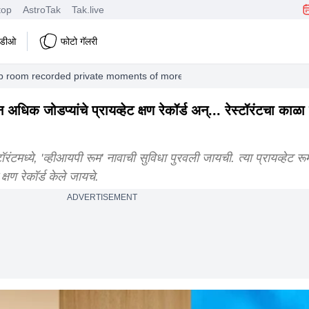
top
AstroTak
Tak.live
हिडीओ
फोटो गॅलरी
p room recorded private moments of more than 200 couples and restau
 अधिक जोडप्यांचे प्रायव्हेट क्षण रेकॉर्ड अन्... रेस्टॉरंटचा काळ
्टॉरंटमध्ये, 'व्हीआयपी रूम' नावाची सुविधा पुरवली जायची. त्या प्रायव्हेट र
्षण रेकॉर्ड केले जायचे.
ADVERTISEMENT