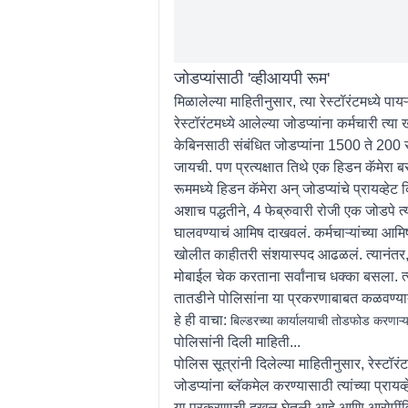
जोडप्यांसाठी 'व्हीआयपी रूम'
मिळालेल्या माहितीनुसार, त्या रेस्टॉरंटमध्ये पा
रेस्टॉरंटमध्ये आलेल्या जोडप्यांना कर्मचारी त
केबिनसाठी संबंधित जोडप्यांना 1500 ते 200 रु
जायची. पण प्रत्यक्षात तिथे एक हिडन कॅमेरा
रूममध्ये हिडन कॅमेरा अन् जोडप्यांचे प्रायव्हेट 
अशाच पद्धतीने, 4 फेब्रुवारी रोजी एक जोडपे त्या 
घालवण्याचं आमिष दाखवलं. कर्मचाऱ्यांच्या आमिष
खोलीत काहीतरी संशयास्पद आढळलं. त्यानंतर, त्
मोबाईल चेक करताना सर्वांनाच धक्का बसला. त्य
तातडीने पोलिसांना या प्रकरणाबाबत कळवण्या
हे ही वाचा:
बिल्डरच्या कार्यालयाची तोडफोड करणाऱ्या व
पोलिसांनी दिली माहिती...
पोलिस सूत्रांनी दिलेल्या माहितीनुसार, रेस्टॉर
जोडप्यांना ब्लॅकमेल करण्यासाठी त्यांच्या प्रा
या प्रकरणाची दखल घेतली आहे आणि आरोपींविरुद