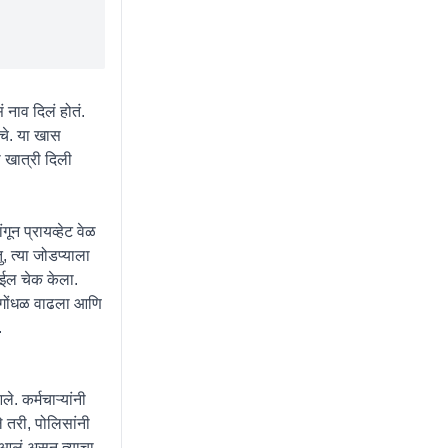
ं नाव दिलं होतं.
यचे. या खास
ा खात्री दिली
गून प्रायव्हेट वेळ
, त्या जोडप्याला
बाईल चेक केला.
ये गोंधळ वाढला आणि
.
े. कर्मचाऱ्यांनी
ले तरी, पोलिसांनी
 आलं असून त्याचा