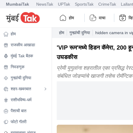
MumbaiTak
NewsTak
UPTak
SportsTak
CrimeTak
Lallan
होम
वाचा
व्
होम
गुन्ह्यांची दुनिया
hidden camera in vi
होम
राजकीय आखाडा
'VIP रूम'मध्ये हिडन कॅमेरा, 200 हून
मुंबई Tak बैठक
उघडकीस
निवडणूक
प्रेमी युगुलांना शहरातील एका प्रसिद्ध रेस
संबंधित जोडप्यांचे खाजगी तसेच रोमॅन्टिक क
गुन्ह्यांची दुनिया
शहर-खबरबात
राशीभविष्य-धर्म
पैशाची बात
फोटो गॅलरी
हवामानाचा अंदाज