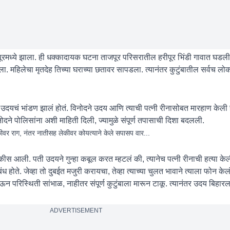
पूरमध्ये झाला. ही धक्कादायक घटना ताजपूर परिसरातील हरीपूर भिंडी गावात घडल
. महिलेचा मृतदेह तिच्या घराच्या छतावर सापडला. त्यानंतर कुटुंबातील सर्वच लोक
यचं भांडण झालं होतं. विनोदने उदय आणि त्याची पत्नी रीनासोबत मारहाण केली ह
ोदने पोलिसांना अशी माहिती दिली, ज्यामुळे संपूर्ण तपासाची दिशा बदलली.
लेकीवर राग, नंतर नातीसह लेकीवर कोयत्याने केले सपासप वार...
 आली. पती उदयने गुन्हा कबूल करत म्हटलं की, त्यानेच पत्नी रीनाची हत्या केल
होते. जेव्हा तो दुबईत मजुरी करायचा, तेव्हा त्याच्या चुलत भावाने त्याला फोन केल
ऊन परिस्थिती सांभाळ, नाहीतर संपूर्ण कुटुंबाला मारून टाकू. त्यानंतर उदय बिहार
ADVERTISEMENT