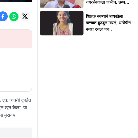
नगरसेवकाला जामीन, उच्च
न्यायालयाकडून 'त्या' अटी
शिक्षक नवऱ्याने बायकोला
पाण्यात बुडवून मारलं, आरोपीनं
बनाव रचला पण..
एक व्यक्ती दुबईत
ून खून केला. या
या मुसक्या