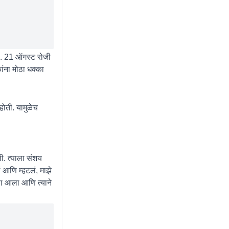
ी. 21 ऑगस्ट रोजी
ांना मोठा धक्का
ोती. यामुळेच
ी. त्याला संशय
ं आणि म्हटलं, माझे
ला आला आणि त्याने