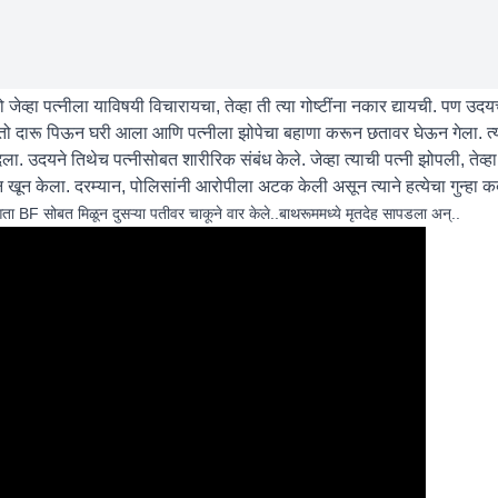
्हा पत्नीला याविषयी विचारायचा, तेव्हा ती त्या गोष्टींना नकार द्यायची. पण उदयच
दारू पिऊन घरी आला आणि पत्नीला झोपेचा बहाणा करून छतावर घेऊन गेला. त्याने
. उदयने तिथेच पत्नीसोबत शारीरिक संबंध केले. जेव्हा त्याची पत्नी झोपली, तेव्ह
खून केला. दरम्यान, पोलिसांनी आरोपीला अटक केली असून त्याने हत्येचा गुन्हा 
आता BF सोबत मिळून दुसऱ्या पतीवर चाकूने वार केले..बाथरूममध्ये मृतदेह सापडला अन्..