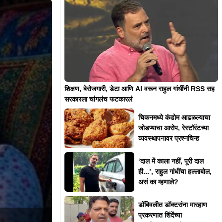
शिक्षण, बेरोजगारी, डेटा आणि AI वरून राहुल गांधींनी RSS सह
सरकारला चांगलंच फटकारलं
चिकनमध्ये कंडोम आढळल्याचा
जोडप्याचा आरोप, रेस्टॉरंटच्या
व्यवस्थापनावर प्रश्नचिन्ह
‘दाल में काला नहीं, पूरी दाल
ही...’, राहुल गांधींचा हल्लाबोल,
असं का म्हणाले?
डोंबिवलीत डॉक्टरांना मारहाण
प्रकरणात शिंदेंच्या