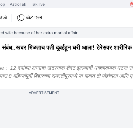
top
AstroTak
Tak.live
हिडीओ
फोटो गॅलरी
led wife because of her extra marital affair bihar shocking murder case
क संबंध..खबर मिळताच पती दुबईहून घरी आला! टेरेसवर शारीरिक 
 12 वर्षांच्या लग्नाचा खतरनाक शेवट झाल्याची धक्कादायक घटना स
 8 महिन्यांपूर्वी बिहारच्या समस्तीपूरमध्ये या गावात तो पोहोचला आणि ए
ADVERTISEMENT