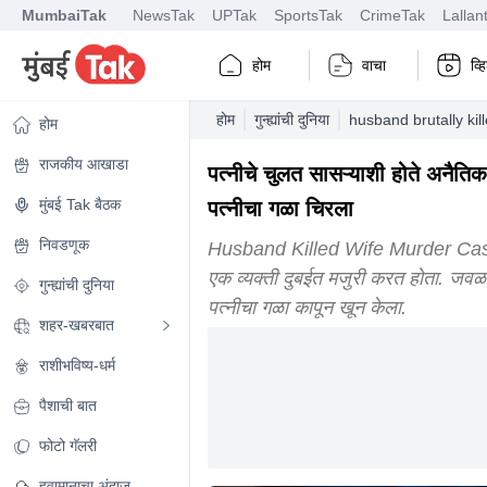
MumbaiTak
NewsTak
UPTak
SportsTak
CrimeTak
Lallan
होम
वाचा
व्
होम
गुन्ह्यांची दुनिया
husband brutally kil
होम
राजकीय आखाडा
पत्नीचे चुलत सासऱ्याशी होते अनैति
मुंबई Tak बैठक
पत्नीचा गळा चिरला
निवडणूक
Husband Killed Wife Murder Case :
एक व्यक्ती दुबईत मजुरी करत होता. जवळपास
गुन्ह्यांची दुनिया
पत्नीचा गळा कापून खून केला.
शहर-खबरबात
राशीभविष्य-धर्म
पैशाची बात
फोटो गॅलरी
हवामानाचा अंदाज