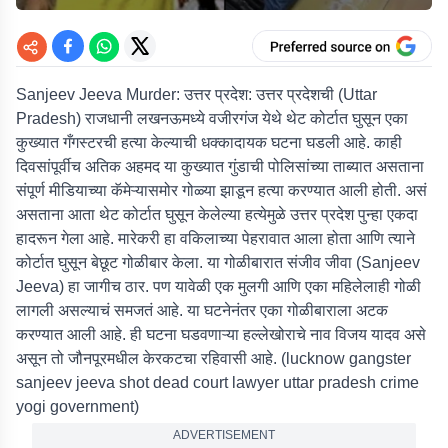
Sanjeev Jeeva Murder: उत्तर प्रदेश:
उत्तर प्रदेशची (Uttar
Pradesh) राजधानी लखनऊमध्ये वजीरगंज येथे थेट कोर्टात घुसून एका
कुख्यात गँगस्टरची हत्या केल्याची धक्कादायक घटना घडली आहे. काही
दिवसांपूर्वीच अतिक अहमद या कुख्यात गुंडाची पोलिसांच्या ताब्यात असताना
संपूर्ण मीडियाच्या कॅमेऱ्यासमोर गोळ्या झाडून हत्या करण्यात आली होती. असं
असताना आता थेट कोर्टात घुसून केलेल्या हत्येमुळे उत्तर प्रदेश पुन्हा एकदा
हादरून गेला आहे. मारेकरी हा वकिलाच्या पेहरावात आला होता आणि त्याने
कोर्टात घुसून बेछूट गोळीबार केला. या गोळीबारात संजीव जीवा (Sanjeev
Jeeva) हा जागीच ठार. पण यावेळी एक मुलगी आणि एका महिलेलाही गोळी
लागली असल्याचं समजतं आहे. या घटनेनंतर एका गोळीबाराला अटक
करण्यात आली आहे. ही घटना घडवणाऱ्या हल्लेखोराचे नाव विजय यादव असे
असून तो जौनपूरमधील केरकटचा रहिवासी आहे. (lucknow gangster
sanjeev jeeva shot dead court lawyer uttar pradesh crime
yogi government)
ADVERTISEMENT