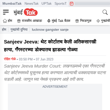
MumbaiTak
NewsTak
UPTak
SportsTak
CrimeTak
Lallantop
A
होम
राजकीय आखाडा
मुंबई Tak बैठक
निवडणूक
गुन्ह्यां
होम
गुन्ह्यांची दुनिया
lucknow gangster sanjeev jeeva shot dead court l
Sanjeev Jeeva: थेट कोर्टातच केली अतिकसारखी
हत्या, गँगस्टरच्या डोक्यातच झाडल्या गोळ्या
रोहित गोळे
• 03:50 PM • 07 Jun 2023
Sanjeev Jeeva Murder Court: लखनऊमध्ये एका गँगस्टरची
थेट कोर्टरुममध्ये घुसूनच हत्या करण्यात आल्याची धक्कादायक घटना
घडली आहे. जाणून घ्या नेमकं प्रकरण आहे तरी काय.
ADVERTISEMENT