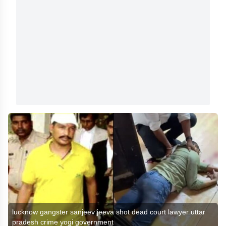
lucknow gangster sanjeev jeeva shot dead court lawyer uttar
pradesh crime yogi government