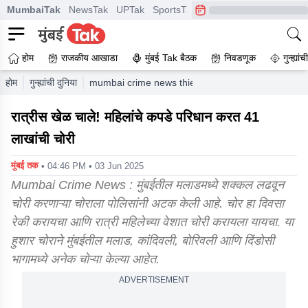
MumbaiTak
NewsTak
UPTak
SportsTak
CrimeTak
Lallantop
A
होम
राजकीय आखाडा
मुंबई Tak बैठक
निवडणूक
गुन्ह्यां
होम
गुन्ह्यांची दुनिया
mumbai crime news thief steals rs 41 lakhs while
रात्रीस खेळ चाले! महिलांचे कपडे परिधान करत 41
लाखांची चोरी
मुंबई तक
• 04:46 PM • 03 Jun 2025
Mumbai Crime News : मुंबईतील मलाडमध्ये शक्कल लढवून
चोरी करणाऱ्या चोराला पोलिसांनी अटक केली आहे. चोर हा दिवसा
रेकी करायचा आणि रात्री महिलेच्या वेशात चोरी करायला यायचा. या
हुशार चोराने मुंबईतील मलाड, कांदिवली, बोरिवली आणि दिंडोसी
भागामध्ये अनेक चोऱ्या केल्या आहेत.
ADVERTISEMENT