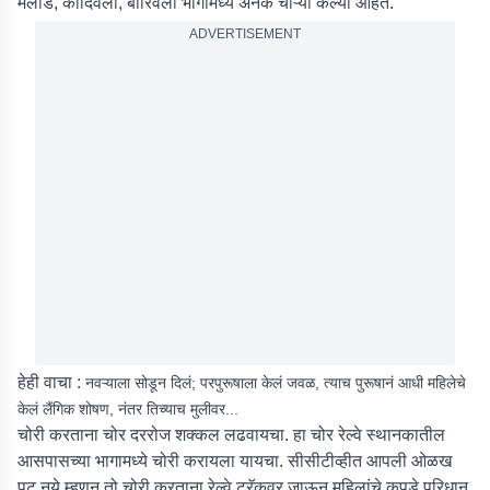
मलाड, कांदिवली, बोरिवली भागामध्ये अनेक चोऱ्या केल्या आहेत.
ADVERTISEMENT
हेही वाचा :
नवऱ्याला सोडून दिलं; परपुरूषाला केलं जवळ, त्याच पुरूषानं आधी महिलेचे
केलं लैंगिक शोषण, नंतर तिच्याच मुलीवर...
चोरी करताना चोर दररोज शक्कल लढवायचा. हा चोर रेल्वे स्थानकातील
आसपासच्या भागामध्ये चोरी करायला यायचा. सीसीटीव्हीत आपली ओळख
पटू नये म्हणून तो चोरी करताना रेल्वे ट्रॅकवर जाऊन महिलांचे कपडे परिधान