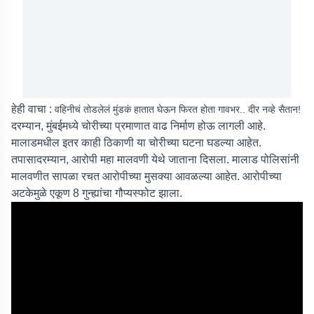
हेही वाचा :
वहिनीचं तोडलेलं मुंडकं हातात घेऊन फिरत होता गावभर.. दीर नव्हे सैतान!
दरम्यान, मुंबईमध्ये चोरीच्या प्रमाणात वाढ निर्माण होऊ लागली आहे.
मालाडमधील इतर काही ठिकाणी या चोरीच्या घटना घडल्या आहेत.
तपासादरम्यान, आरोपी महा मालवणी येथे जाताना दिसला. मालाड पोलिसांनी
मालवणीत सापळा रचत आरोपीच्या मुसक्या आवळल्या आहेत. आरोपीच्या
अटकेमुळे एकूण 8 गुन्ह्यांचा गौप्यस्फोट झाला.