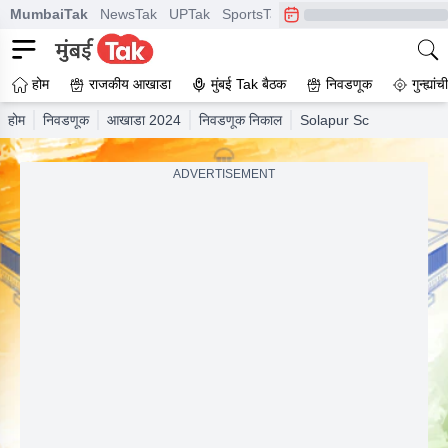
MumbaiTak
NewsTak
UPTak
SportsTak
CrimeTak
Lallantop
A
होम
राजकीय आखाडा
मुंबई Tak बैठक
निवडणूक
गुन्ह्यां
होम
निवडणूक
आखाडा 2024
निवडणूक निकाल
Solapur Sc
ADVERTISEMENT