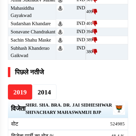
IND
Mahasiddha
409
Gayakwad
IND
Sudarshan Khandare
401
IND
Sonavane Chandrakant
394
IND
Sachin Shahu Maske
389
IND
Subhash Khanderao
380
Gaikwad
पिछले नतीजे
2019
2014
SHRI. SHA. BRA. DR. JAI SIDHESHWAR
विजेता
SHIVACHARY MAHASWAMIJI
BJP
वोट
524985