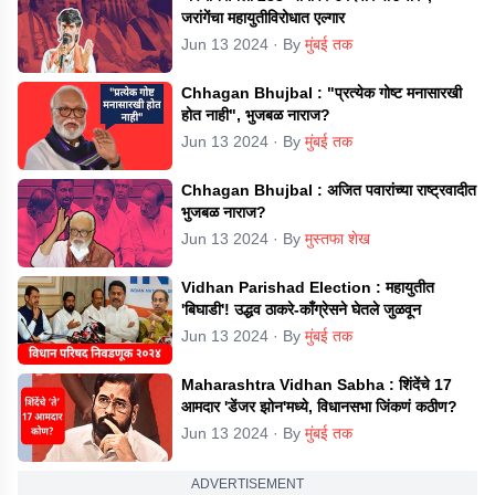
जरांगेंचा महायुतीविरोधात एल्गार
Jun 13 2024
· By
मुंबई तक
Chhagan Bhujbal : "प्रत्येक गोष्ट मनासारखी
होत नाही", भुजबळ नाराज?
Jun 13 2024
· By
मुंबई तक
Chhagan Bhujbal : अजित पवारांच्या राष्ट्रवादीत
भुजबळ नाराज?
Jun 13 2024
· By
मुस्तफा शेख
Vidhan Parishad Election : महायुतीत
'बिघाडी'! उद्धव ठाकरे-काँग्रेसने घेतले जुळवून
Jun 13 2024
· By
मुंबई तक
Maharashtra Vidhan Sabha : शिंदेंचे 17
आमदार 'डेंजर झोन'मध्ये, विधानसभा जिंकणं कठीण?
Jun 13 2024
· By
मुंबई तक
ADVERTISEMENT