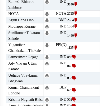
IND
Ramesh Bhimrao
3146
Shikhare
NOTA
NOTA
2725
BMP
Arjun Gena Ohol
2654
IND
Moulappa Kurane
1554
IND
Sunilkumar Tukaram
1480
Shinde
PPI(D)
Yugandhar
1125
Chandrakant Thokale
IND
Parmeshwar Gejage
886
IND
Adv Vikram Uttam
846
Kasabe
IND
Ughade Vijaykumar
833
Bhagwan
BLP
Kumar Chandrakant
679
Londhe
IND
Krishna Nagnath Bhise
562
IND
Anna Sukhadev Maske
501