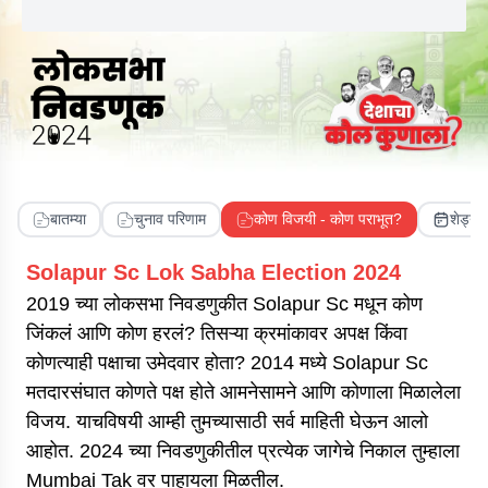
बातम्या
चुनाव परिणाम
कोण विजयी - कोण पराभूत?
शेड्य
Solapur Sc
Lok Sabha Election 2024
2019 च्या लोकसभा निवडणुकीत
Solapur Sc
मधून कोण
जिंकलं आणि कोण हरलं? तिसऱ्या क्रमांकावर अपक्ष किंवा
कोणत्याही पक्षाचा उमेदवार होता? 2014 मध्ये
Solapur Sc
मतदारसंघात कोणते पक्ष होते आमनेसामने आणि कोणाला मिळालेला
विजय. याचविषयी आम्ही तुमच्यासाठी सर्व माहिती घेऊन आलो
आहोत. 2024 च्या निवडणुकीतील प्रत्येक जागेचे निकाल तुम्हाला
Mumbai Tak वर पाहायला मिळतील.