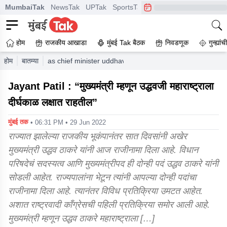
MumbaiTak
NewsTak
UPTak
SportsTak
CrimeTak
Lallantop
A
होम
राजकीय आखाडा
मुंबई Tak बैठक
निवडणूक
गुन्ह्यां
होम
बातम्या
as chief minister uddhavji will be remembered by maharas
Jayant Patil : “मुख्यमंत्री म्हणून उद्धवजी महाराष्ट्राला
दीर्घकाळ लक्षात राहतील”
मुंबई तक
• 06:31 PM • 29 Jun 2022
राज्यात झालेल्या राजकीय भूकंपानंतर सात दिवसांनी अखेर
मुख्यमंत्री उद्धव ठाकरे यांनी आज राजीनामा दिला आहे. विधान
परिषदेचं सदस्यत्व आणि मुख्यमंत्रीपद ही दोन्ही पदं उद्धव ठाकरे यांनी
सोडली आहेत. राज्यपालांना भेटून त्यांनी आपल्या दोन्ही पदांचा
राजीनामा दिला आहे. त्यानंतर विविध प्रतिक्रिया उमटत आहेत.
अशात राष्ट्रवादी काँग्रेसची पहिली प्रतिक्रिया समोर आली आहे.
मुख्यमंत्री म्हणून उद्धव ठाकरे महाराष्ट्राला […]