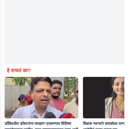
हे वाचलं का?
डोंबिवलीत डॉक्टरांना मारहाण प्रकरणात शिंदेंच्या
शिक्षक नवऱ्याने बायकोला पाण्यात 