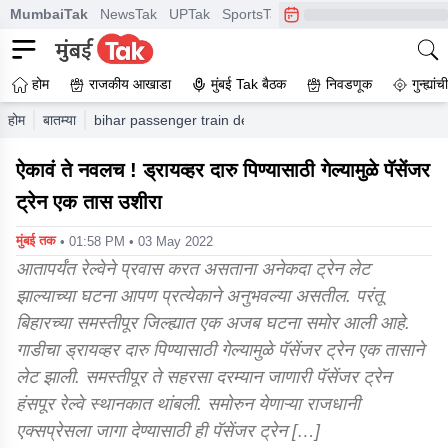
MumbaiTak
NewsTak
UPTak
SportsTak
CrimeTak
Lallantop
A
होम
राजकीय आखाडा
मुंबई Tak बैठक
निवडणूक
गुन्ह्यां
होम
बातम्या
bihar passenger train delayed by an hour as driver gets 
ऐकावं ते नवलच ! ड्रायव्हर दारु पिण्यासाठी गेल्यामुळे पॅसेंजर
ट्रेन एक तास उशीरा
मुंबई तक
• 01:58 PM • 03 May 2022
आतापर्यंत रेल्वेने प्रवास करत असताना अनेकदा ट्रेन लेट
झाल्याच्या घटना आपण प्रत्येकाने अनुभवल्या असतील. परंतू
बिहारच्या समस्तीपूर जिल्ह्यात एक अजब घटना समोर आली आहे.
गाडीचा ड्रायव्हर दारु पिण्यासाठी गेल्यामुळे पॅसेंजर ट्रेन एक तासाने
लेट झाली. समस्तीपूर ते सहरसा दरम्यान जाणारी पॅसेंजर ट्रेन
हंसपूर रेल्वे स्थानकात थांबली. समोरुन येणाऱ्या राजधानी
एक्सप्रेसला जागा देण्यासाठी ही पॅसेंजर ट्रेन […]