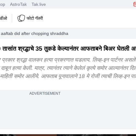
top
AstroTak
Tak.live
हिडीओ
फोटो गॅलरी
aaftab did after chopping shraddha body into 35 pieces beer netflix an
ंत श्रद्धाचे 35 तुकडे केल्यानंतर आफताबने बिअर घेतली 
प्रकार श्रद्धा वालकर हत्या प्रकरणात घडलाय. लिव्ह-इन पार्टनर असले
बून हत्या केली. मात्र, त्यानंतर त्याने केलेलं कृत्ये समोर आल्यानंतर दि
ती समोर आलीये. आफताब पूनावालाने 18 मे रोजी त्याची लिव्ह-इन पार्ट
ADVERTISEMENT