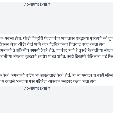
ADVERTISEMENT
ाब थकला होता. थोडी विश्रांती घेतल्यानंतर आफताबने श्रद्धाच्या मृतदेहाचे सर्व तु
ॅटोवरून जेवण ऑर्डर केलं आणि नंतर नेटफ्लिक्सवर चित्रपट बघत बसला होता.
आफताबने ते पॉलिथीन बॅगमध्ये ठेवले होते. त्यानंतर त्याने हे तुकडे मेहरोलीच्या जं
ोलीच्या जंगलात मृतदेहाचे अवशेष शोधत आहेत. काही ठिकाणी पोलिसांना हाडं मिळा
ग
ुरू केलं. आफताबने डेटिंग अप डाऊनलोड केलं. होतं. त्या माध्यमातून तो काही महिलां
िजमध्ये ठेवलेले असताना एका महिलेला आफताब फ्लॅटवर घेऊन आला होता.
ADVERTISEMENT