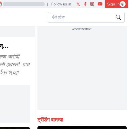
Sign In
|
Follow us at:
ADVERTISEMENT
d food
अन्…
ल्या आरोपी
ल्ली हादरली. याच
नर श्रद्धा
ट्रेंडिंग बातम्या