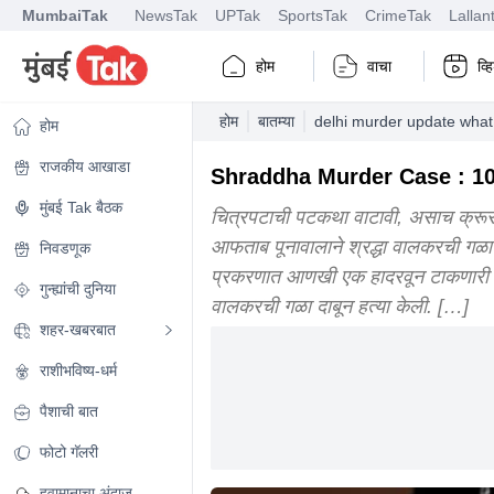
MumbaiTak
NewsTak
UPTak
SportsTak
CrimeTak
Lallan
होम
वाचा
व्
होम
बातम्या
delhi murder update what 
होम
राजकीय आखाडा
Shraddha Murder Case : 10 तासा
मुंबई Tak बैठक
चित्रपटाची पटकथा वाटावी, असाच क्रूर 
आफताब पूनावालाने श्रद्धा वालकरची गळा दा
निवडणूक
प्रकरणात आणखी एक हादरवून टाकणारी माहि
गुन्ह्यांची दुनिया
वालकरची गळा दाबून हत्या केली. […]
शहर-खबरबात
राशीभविष्य-धर्म
पैशाची बात
फोटो गॅलरी
हवामानाचा अंदाज