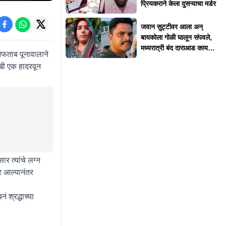
प्रियकराने केला दुसऱ्याचा मर्डर
जवान सुट्टीवर आला अन्
बायकोला गोळी घालून संपवले,
मध्यरात्री बंद दाराआड काय
आफताब पूनावालाने
घडलं?
णखी एक हादरवून
र त्यांचे लग्न
ोर आल्यानंतर
 श्रद्धाच्या