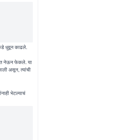
कडे धुवून काढले.
गलात नेऊन फेकले. या
ली असून, त्यांची
नाही भेटल्याचं