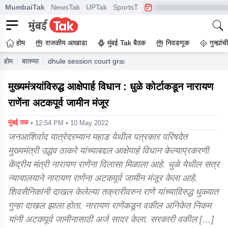
MumbaiTak
NewsTak
UPTak
SportsTak
CrimeTak
Lallantop
A
होम
राजकीय आखाडा
मुंबई Tak बैठक
निवडणूक
गुन्ह्यां
होम
बातम्या
dhule session court granted anticipatory bail to central
मुख्यमंत्र्यांविरुद्ध आक्षेपार्ह विधान : धुळे कोर्टाकडून नारायण
राणेंना अटकपूर्व जामीन मंजूर
मुंबई तक
• 12:54 PM • 10 May 2022
जनआशिर्वाद यात्रेदरम्यान महाड येथील पत्रकार परिषदेत
मुख्यमंत्री उद्धव ठाकरे यांच्याबद्दल आक्षेपार्ह विधान केल्याप्रकरणी
केंद्रीय मंत्री नारायण राणेंना दिलासा मिळाला आहे. धुळे येथील सत्र
न्यायालयाने नारायण राणेंना अटकपूर्व जामीन मंजूर केला आहे.
शिवसैनिकांनी दाखल केलेल्या तक्रारीवरुन राणे यांच्याविरुद्ध धुळ्यात
गुन्हा दाखल झाला होता. नारायण राणेंकडून वकील अनिकेत निकम
यांनी अटकपूर्व जामीनासाठी अर्ज सादर केला. सरकारी वकील […]