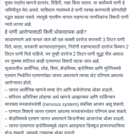
मुख्य स्त्रोत म्हणजे हातपंप, विहिरी, नद्या किंवा तलाव. या सर्वांमध्ये पाणी हे
जमिनीतून येत असते. याशिवाय गावांमध्ये हे पाणी स्वच्छ करण्याची कोणतीही
पद्धत सहसा नसते. त्यामुळे ग्रामीण भागात राहणाऱ्या नागरिकांना विषारी पाणी
प्यावे लागत आहे.
हे पाणी आरोग्यासाठी किती धोकादायक आहे?
साधारणपणे असं मानलं जातं की एक व्यक्ती दररोज सरासरी 3 लिटर पाणी
पिते. मात्र, सरकारी कागदपत्रांनुसार, निरोगी राहण्यासाठी दररोज किमान 2
लिटर पाणी पिले पाहिजे. जर तुम्ही दररोज 2 लिटर पाणी सुद्धा पीत असाल
तर तुमच्या शरीरात काही प्रमाणात विषारी घटक जात आहे.
भूजलातील आर्सेनिक, लोह, शिसं, कॅडमियम, क्रोमियम आणि युरेनियमचे
प्रमाण निर्धारित प्रमाणापेक्षा जास्त असल्याने त्याचा थेट परिणाम आपल्या
आरोग्यावर होतो.
– जास्त आर्सेनिक म्हणजे त्वचा रोग आणि कर्करोगाचा धोका वाढतो.
– शरिरात अतिरिक्त लोहाचा अर्थ म्हणजे अल्झायमर आणि पार्किन्सन
सारख्या मज्जासंस्थेशी (nervous system) संबंधित आजार असू शकतो.
– पाण्यात शिशाचे जास्त प्रमाण आपल्या मज्जासंस्थेवर परिणाम करू शकते.
– कॅडमियमचे प्रमाण जास्त असल्याने किडनीच्या आजारांचा धोका वाढतो.
– जास्त प्रमाणात क्रोमियममुळे लहान आतड्यात डिफ्यूज हायपरप्लासिया
होऊ शकतो, ज्यामुळे ट्यूमरचा धोका वाढतो.