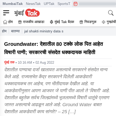
MumbaiTak
NewsTak
UPTak
SportsTak
CrimeTak
Lallantop
A
होम
राजकीय आखाडा
मुंबई Tak बैठक
निवडणूक
गुन्ह्यां
होम
बातम्या
jal shakti ministry data shows toxic metals in groundwat
Groundwater: देशातील 80 टक्के लोक पित आहेत
विषारी पाणी; सरकारची संसदेत धक्कदायक माहिती
मुंबई तक
• 10:16 AM • 02 Aug 2022
देशातील पाण्याचा दर्जा खालावत असल्याचे सरकारने संसदेत मान्य
केले आहे. राज्यसभेत केंद्र सरकारने दिलेली आकडेवारी
धक्कादायकच तर आहेच, पण भीतीदायक देखील आहे. या
आकडेवारीनुसार आपण आजवर जे पाणी पीत आलो ते ‘विषारी’ आहे.
देशातील बहुतेक सर्वच जिल्ह्यांमध्ये भूजलामध्ये विषारी धातूंचे प्रमाण
जास्त असल्याचे आढळून आले आहे. Ground Water बाबत
देशातील आकडेवारी काय सांगते? – 25 […]