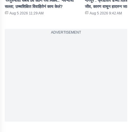
'परपुरुषाशी संबंध ठेव आणि पैसे मिळव..' नवऱ्याचा
नागपूर : फ्रेंडशिप डेच्या दिवशीच
सल्ला; उच्चशिक्षित विवाहितेनं काय केलं?
जीव, कारण वाचून हादरुन जाल!
Aug 5 2026 11:29 AM
Aug 5 2026 9:42 AM
ADVERTISEMENT