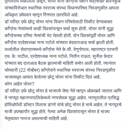
पूर्णविराम मिळालेला असून, भोयर यांना काँग्रेस पक्षाने चंद्रशेखर बावनकुळे
यांच्याविरोधात स्थानिक स्वराज्य संस्था विधानपरिषद निवडणुकीत आपला
अधिकृत उमेदवार म्हणून रिंगणात उतरविले आहे.
डॉ रवींद्र उर्फ छोटू भोयर यांना विधान परिषदेसाठी तिकीट देण्याबाबत
काँग्रेस नेत्यांमध्ये काही दिवसांपासून चर्चा सुरू होती. भोयर यांनी सुद्धा
काँग्रेसच्या वरिष्ठ नेत्यांची भेट घेतली होती. दोन दिवसांपूर्वी भोयर आणि
काँग्रेस प्रदेशाध्यक्ष नाना पटोले यांच्यात बंददाराआड चर्चा झाली होती.
वर्ध्यातील सेवाग्राममध्ये काँग्रेस नेते के.सी. वेणुगोपाल, महाराष्ट्र प्रभारी
एच. के. पाटील, प्रदेशाध्यक्ष नाना पटोले, नितीन राऊत, सुनील केदार
यांच्यात बंद दाराआड बैठक झाल्याची माहिती समोर आली होती. त्यानंतर
सोमवारी (22 नोव्हेंबर) काँग्रेसने स्थानिक स्वराज्य संस्था निवडणूकीत
भाजपमधून आयात केलेल्या छोटू भोयर यांना तिकीट दिलं आहे.
कोण आहेत भोयर?
डॉ रवींद्र उर्फ छोटू भोयर हे भाजपचे जेष्ठ नेते म्हणून ओळखले जातात आणि
ते नागपूर महानगरपालिकेमध्ये नगरसेवक सुद्धा आहेत. नागपुरातील प्रसिद्ध
होमिओपॅथी डॉक्टर विलास डांगरे यांचे छोटू भोयर हे भाचे आहेत. ते नागपूरचे
माजी उपमहापौर सुद्धा होते. गेल्या अनेक दिवसांपासून भोयर हे भाजप
नेतृत्वावर नाराज असल्याची माहिती आहे.