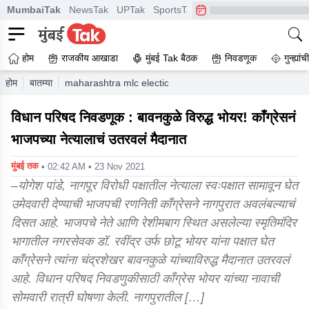
MumbaiTak
NewsTak
UPTak
SportsTak
CrimeTak
Lallantop
A
होम
राजकीय आखाडा
मुंबई Tak बैठक
निवडणूक
गुन्ह्यां
होम
बातम्या
maharashtra mlc election ravindra bhoyar will contest e
विधान परिषद निवडणूक : बावनकुळे विरुद्ध भोयर! काँग्रेसनं
भाजपच्या नेत्यालाचं उतरवलं मैदानात
मुंबई तक
• 02:42 AM • 23 Nov 2021
–योगेश पांडे, नागपूर विरोधी पक्षातील नेत्याला स्वःपक्षात सामावून घेत
उमेदवारी देण्याची भाजपची रणनिती काँग्रेसने नागपुरात अवलंबल्याचं
दिसत आहे. भाजपचे नेते आणि रेशीमबाग स्थित असलेल्या स्मृतिमंदिर
भागातील नगरसेवक डॉ. रवींद्र उर्फ छोटू भोयर यांना पक्षात घेत
काँग्रेसने त्यांना चंद्रशेखर बावनकुळे यांच्याविरुद्ध मैदानात उतरवलं
आहे. विधान परिषद निवडणुकीसाठी काँग्रेस भोयर यांच्या नावाची
सोमवारी रात्री घोषणा केली. नागपुरातील […]