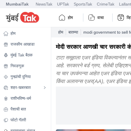
MumbaiTak
NewsTak
UPTak
SportsTak
CrimeTak
Lallan
होम
वाचा
व्
होम
बातम्या
modi government to sell 
होम
राजकीय आखाडा
मोदी सरकार आणखी चार सरकारी कंपन्य
मुंबई Tak बैठक
टाटा समूहाला एअर इंडिया विकल्यानंतर सर
आहे. सरकारने बर्ड ग्रुप, सेलेबी एव्हिए
निवडणूक
या चार उपकंपन्या आहेत एअर इंडिया एअर
गुन्ह्यांची दुनिया
किंवा अलायन्स एअर(AA), एअर इंडिया इ
शहर-खबरबात
राशीभविष्य-धर्म
पैशाची बात
फोटो गॅलरी
हवामानाचा अंदाज