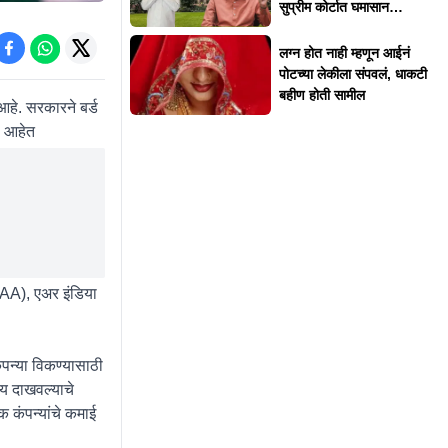
सुप्रीम कोर्टात घमासान
युक्तिवाद सुरू
लग्न होत नाही म्हणून आईनं
पोटच्या लेकीला संपवलं, धाकटी
बहीण होती सामील
आहे. सरकारने बर्ड
ा आहेत
(AA), एअर इंडिया
पन्या विकण्यासाठी
्य दाखवल्याचे
क कंपन्यांचे कमाई