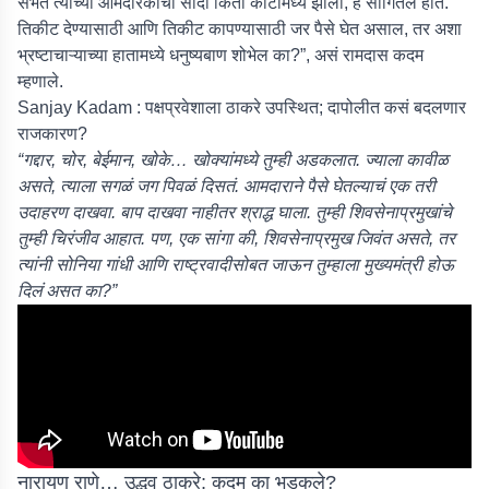
सभेत त्याच्या आमदारकीचा सौदा किती कोटीमध्ये झाला, हे सांगितलं होतं.
तिकीट देण्यासाठी आणि तिकीट कापण्यासाठी जर पैसे घेत असाल, तर अशा
भ्रष्टाचाऱ्याच्या हातामध्ये धनुष्यबाण शोभेल का?”, असं रामदास कदम
म्हणाले.
Sanjay Kadam : पक्षप्रवेशाला ठाकरे उपस्थित; दापोलीत कसं बदलणार
राजकारण?
“गद्दार, चोर, बेईमान, खोके… खोक्यांमध्ये तुम्ही अडकलात. ज्याला कावीळ
असते, त्याला सगळं जग पिवळं दिसतं. आमदाराने पैसे घेतल्याचं एक तरी
उदाहरण दाखवा. बाप दाखवा नाहीतर श्राद्ध घाला. तुम्ही शिवसेनाप्रमुखांचे
तुम्ही चिरंजीव आहात. पण, एक सांगा की, शिवसेनाप्रमुख जिवंत असते, तर
त्यांनी सोनिया गांधी आणि राष्ट्रवादीसोबत जाऊन तुम्हाला मुख्यमंत्री होऊ
दिलं असत का?”
नारायण राणे… उद्धव ठाकरे; कदम का भडकले?