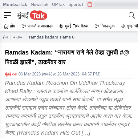
MumbaiTak
NewsTak
UPTak
SportsTak
CrimeTak
Lallantop
A
होम
राजकीय आखाडा
मुंबई Tak बैठक
निवडणूक
गुन्ह्यां
होम
बातम्या
ramdas kadam slams uddhav thackeray after khed rally 
Ramdas Kadam: “नारायण राणे गेले तेव्हा तुमची #@
पिवळी झाली”, ठाकरेंवर वार
मुंबई तक
06 Mar 2023
(अपडेटेड:
26 Mar 2023, 04:57 PM
)
Ramdas Kadam Reaction On Uddhav Thackeray
Khed Rally : रामदास कदमांचा बालेकिल्ला म्हणून ओळखल्या
जाणाऱ्या खेडमध्ये उद्धव ठाकरे यांनी सभा घेतली. या सभेत उद्धव
ठाकरेंनी रामदास कदम यांच्यावर टीका केली. ठाकरेंच्या या टीकेनंतर
रामदास कदमांनी उद्धव ठाकरेंवर भ्रष्टाचाराचे आरोप करत वार केला.
भूतकाळातील काही गोष्टींचा उल्लेख करत कदमांनी ठाकरेंवर प्रहार
केला. (Ramdas Kadam Hits Out […]