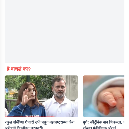
हे वाचलं का?
राहुल गांधींच्या शेजारी उभी राहून महाराष्ट्राच्या रिया
पुणे: कौटुंबिक वाद चिघळला, नऊ मह
अहीरची दिल्लीतून डरकाळी!
तोंडात फेविक्विक ओतलं