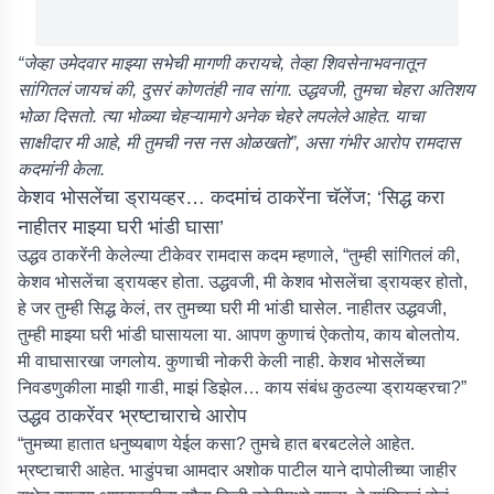
“जेव्हा उमेदवार माझ्या सभेची मागणी करायचे, तेव्हा शिवसेनाभवनातून
सांगितलं जायचं की, दुसरं कोणतंही नाव सांगा. उद्धवजी, तुमचा चेहरा अतिशय
भोळा दिसतो. त्या भोळ्या चेहऱ्यामागे अनेक चेहरे लपलेले आहेत. याचा
साक्षीदार मी आहे, मी तुमची नस नस ओळखतो”, असा गंभीर आरोप रामदास
कदमांनी केला.
केशव भोसलेंचा ड्रायव्हर… कदमांचं ठाकरेंना चॅलेंज; ‘सिद्ध करा
नाहीतर माझ्या घरी भांडी घासा’
उद्धव ठाकरेंनी केलेल्या टीकेवर रामदास कदम म्हणाले, “तुम्ही सांगितलं की,
केशव भोसलेंचा ड्रायव्हर होता. उद्धवजी, मी केशव भोसलेंचा ड्रायव्हर होतो,
हे जर तुम्ही सिद्ध केलं, तर तुमच्या घरी मी भांडी घासेल. नाहीतर उद्धवजी,
तुम्ही माझ्या घरी भांडी घासायला या. आपण कुणाचं ऐकतोय, काय बोलतोय.
मी वाघासारखा जगलोय. कुणाची नोकरी केली नाही. केशव भोसलेंच्या
निवडणुकीला माझी गाडी, माझं डिझेल… काय संबंध कुठल्या ड्रायव्हरचा?”
उद्धव ठाकरेंवर भ्रष्टाचाराचे आरोप
“तुमच्या हातात धनुष्यबाण येईल कसा? तुमचे हात बरबटलेले आहेत.
भ्रष्टाचारी आहेत. भाडुंपचा आमदार अशोक पाटील याने दापोलीच्या जाहीर