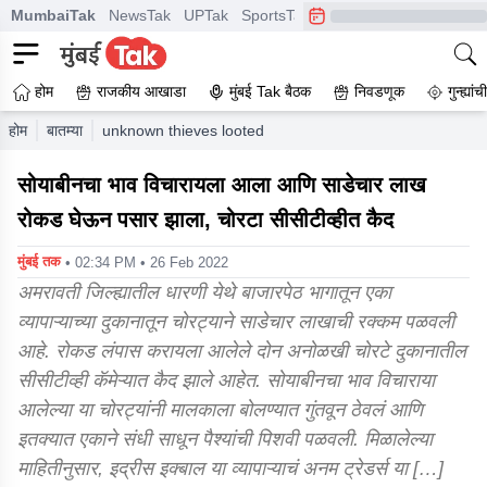
MumbaiTak
NewsTak
UPTak
SportsTak
CrimeTak
Lallantop
A
होम
राजकीय आखाडा
मुंबई Tak बैठक
निवडणूक
गुन्ह्यां
होम
बातम्या
unknown thieves looted more than 4 lack from trader in 
सोयाबीनचा भाव विचारायला आला आणि साडेचार लाख
रोकड घेऊन पसार झाला, चोरटा सीसीटीव्हीत कैद
मुंबई तक
• 02:34 PM • 26 Feb 2022
अमरावती जिल्ह्यातील धारणी येथे बाजारपेठ भागातून एका
व्यापाऱ्याच्या दुकानातून चोरट्याने साडेचार लाखाची रक्कम पळवली
आहे. रोकड लंपास करायला आलेले दोन अनोळखी चोरटे दुकानातील
सीसीटीव्ही कॅमेऱ्यात कैद झाले आहेत. सोयाबीनचा भाव विचाराया
आलेल्या या चोरट्यांनी मालकाला बोलण्यात गुंतवून ठेवलं आणि
इतक्यात एकाने संधी साधून पैश्यांची पिशवी पळवली. मिळालेल्या
माहितीनुसार, इद्रीस इक्बाल या व्यापाऱ्याचं अनम ट्रेडर्स या […]