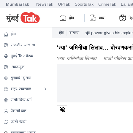
MumbaiTak
NewsTak
UPTak
SportsTak
CrimeTak
Lallan
होम
वाचा
व्
होम
बातम्या
ajit pawar gives his expl
होम
राजकीय आखाडा
‘त्या’ जमिनीचा लिलाव… बोरवणकरांच
मुंबई Tak बैठक
‘त्या’ जमिनीचा लिलाव… माजी पोलिस आयु
निवडणूक
गुन्ह्यांची दुनिया
शहर-खबरबात
राशीभविष्य-धर्म
0
पैशाची बात
of
2
minutes,
फोटो गॅलरी
54
seconds
Volume
हवामानाचा अंदाज