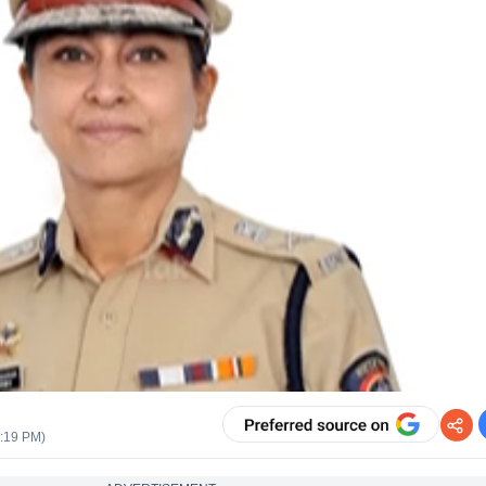
1:19 PM
)