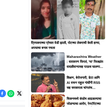
प्रियकराच्या प्रेमात वेडी झाली, पोटच्या लेकराची केली हत्या,
अपघाचा बनाव रचला
Maharashtra Weather
: वातावरण फिरलं, 'या' जिल्ह्यांत
वादळीवाऱ्यासह पाऊस घालणार
धुमाकूळ
शिक्षण, बेरोजगारी, डेटा आणि
AI वरून राहुल गांधींनी RSS
सह सरकारला चांगलंच
फटकारलं
चिकनमध्ये कंडोम आढळल्याचा
जोडप्याचा आरोप, रेस्टॉरंटच्या