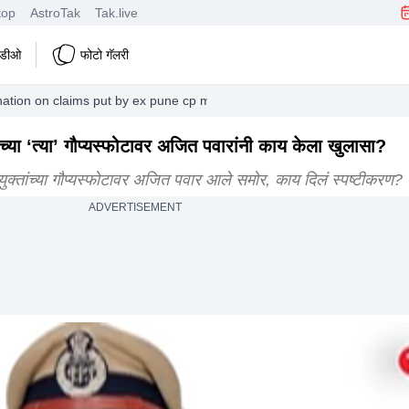
top
AstroTak
Tak.live
हिडीओ
फोटो गॅलरी
anation on claims put by ex pune cp meera borwankar
्या ‘त्या’ गौप्यस्फोटावर अजित पवारांनी काय केला खुलासा?
क्तांच्या गौप्यस्फोटावर अजित पवार आले समोर, काय दिलं स्पष्टीकरण?
ADVERTISEMENT