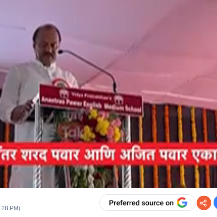
2:28 PM
)