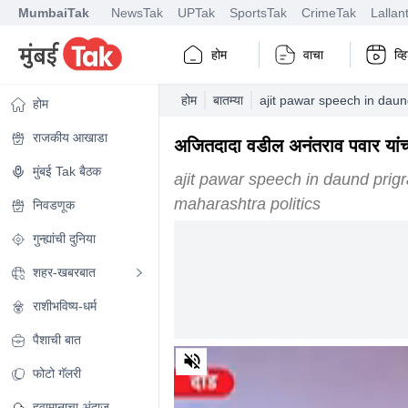
MumbaiTak
NewsTak
UPTak
SportsTak
CrimeTak
Lallan
होम
वाचा
व्
होम
बातम्या
ajit pawar speech in daun
होम
राजकीय आखाडा
अजितदादा वडील अनंतराव पवार यांच
मुंबई Tak बैठक
ajit pawar speech in daund prig
maharashtra politics
निवडणूक
गुन्ह्यांची दुनिया
शहर-खबरबात
राशीभविष्य-धर्म
पैशाची बात
0
of
फोटो गॅलरी
2
minutes,
हवामानाचा अंदाज