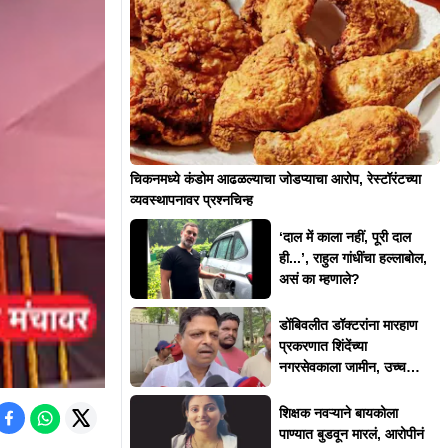
चिकनमध्ये कंडोम आढळल्याचा जोडप्याचा आरोप, रेस्टॉरंटच्या
व्यवस्थापनावर प्रश्नचिन्ह
‘दाल में काला नहीं, पूरी दाल
ही...’, राहुल गांधींचा हल्लाबोल,
असं का म्हणाले?
डोंबिवलीत डॉक्टरांना मारहाण
प्रकरणात शिंदेंच्या
नगरसेवकाला जामीन, उच्च
न्यायालयाकडून 'त्या' अटी
शिक्षक नवऱ्याने बायकोला
पाण्यात बुडवून मारलं, आरोपीनं