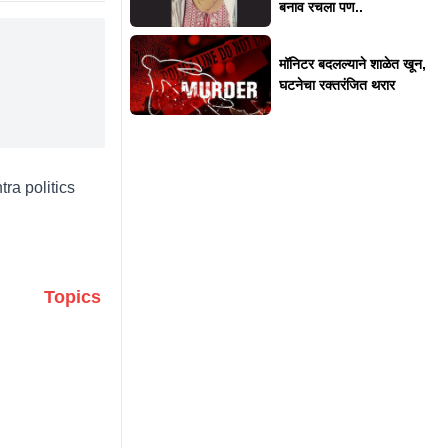
बनाव रचला पण..
मॉनिटर बदलल्याने शाळेत खून,
घटनेचा रक्तरंजित थरार
ra politics
Topics