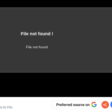
File not found !
This video file cannot be played.
(Error Code: 102630)
File not found
08:00 PM
)