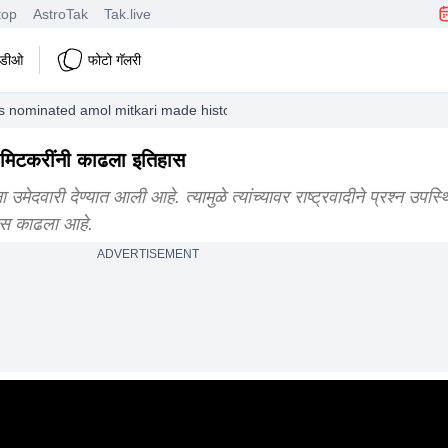
top
AstroTak
Tak.live
हिडीओ
फोटो गॅलरी
s nominated amol mitkari made history
ल मिटकरींनी काढला इतिहास
मेदवारी देण्यात आली आहे. त्यामुळे त्यांच्यावर राष्ट्रवादीने प्रश्न उपस्
ास काढला आहे.
ADVERTISEMENT