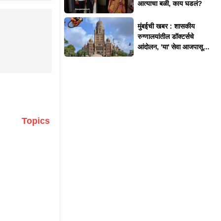
आत्याचा बळी, काय घडलं?
मुंबईची खबर : शासकीय
रुग्णालयांतील डॉक्टर्सचे
आंदोलन, 'या' सेवा आजपासून
बंद
Topics