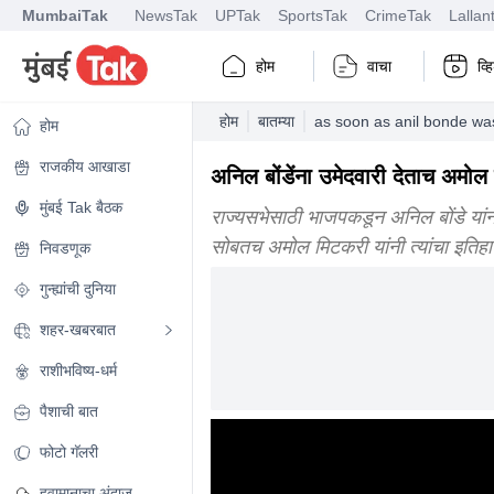
MumbaiTak
NewsTak
UPTak
SportsTak
CrimeTak
Lallan
होम
वाचा
व्
होम
बातम्या
as soon as anil bonde wa
होम
राजकीय आखाडा
अनिल बोंडेंना उमेदवारी देताच अमो
मुंबई Tak बैठक
राज्यसभेसाठी भाजपकडून अनिल बोंडे यांना उ
सोबतच अमोल मिटकरी यांनी त्यांचा इतिह
निवडणूक
गुन्ह्यांची दुनिया
शहर-खबरबात
राशीभविष्य-धर्म
पैशाची बात
फोटो गॅलरी
हवामानाचा अंदाज