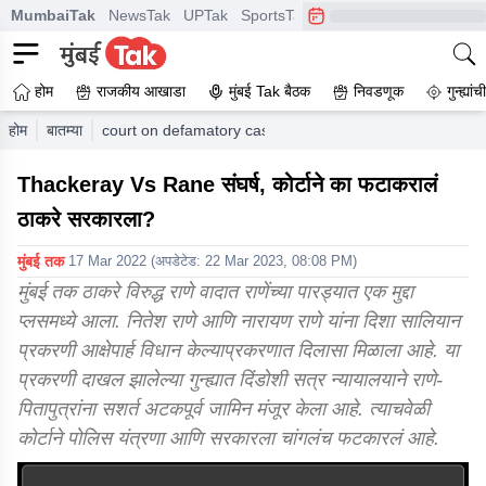
MumbaiTak
NewsTak
UPTak
SportsTak
CrimeTak
Lallantop
A
होम
राजकीय आखाडा
मुंबई Tak बैठक
निवडणूक
गुन्ह्यां
होम
बातम्या
court on defamatory case file against nitesh and naray
Thackeray Vs Rane संघर्ष, कोर्टाने का फटाकरालं
ठाकरे सरकारला?
मुंबई तक
17 Mar 2022
(अपडेटेड:
22 Mar 2023, 08:08 PM
)
मुंबई तक ठाकरे विरुद्ध राणे वादात राणेंच्या पारड्यात एक मुद्दा
प्लसमध्ये आला. नितेश राणे आणि नारायण राणे यांना दिशा सालियान
प्रकरणी आक्षेपार्ह विधान केल्याप्रकरणात दिलासा मिळाला आहे. या
प्रकरणी दाखल झालेल्या गुन्ह्यात दिंडोशी सत्र न्यायालयाने राणे-
पितापुत्रांना सशर्त अटकपूर्व जामिन मंजूर केला आहे. त्याचवेळी
कोर्टाने पोलिस यंत्रणा आणि सरकारला चांगलंच फटकारलं आहे.