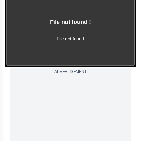
File not found !
This video file cannot
be played.
(Error Code: 102630)
File not found
ADVERTISEMENT