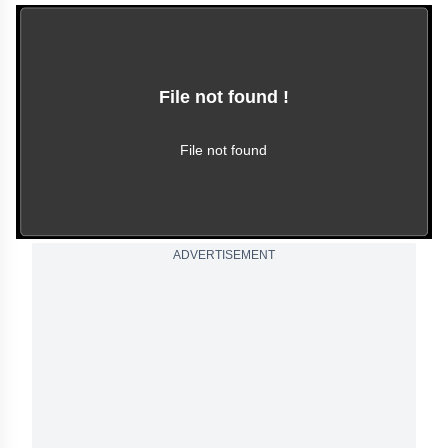
File not found !
This video file cannot
be played.
(Error Code: 102630)
File not found
ADVERTISEMENT