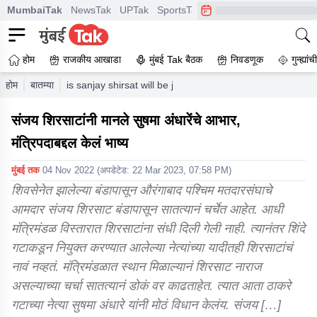
MumbaiTak
NewsTak
UPTak
SportsTak
CrimeTak
Lallantop
A
होम
राजकीय आखाडा
मुंबई Tak बैठक
निवडणूक
गुन्ह्यां
होम
बातम्या
is sanjay shirsat will be joing uddhav thackeray shiv se
संजय शिरसाटांनी मानले सुषमा अंधारेंचे आभार,
मंत्रिपदाबद्दल केलं भाष्य
मुंबई तक
04 Nov 2022
(अपडेटेड:
22 Mar 2023, 07:58 PM
)
शिवसेनेत झालेल्या बंडापासून औरंगाबाद पश्चिम मतदारसंघाचे
आमदार संजय शिरसाट बंडापासून सातत्यानं चर्चेत आहेत. आधी
मंत्रिमंडळ विस्तारात शिरसाटांना संधी दिली गेली नाही. त्यानंतर शिंदे
गटाकडून नियुक्त करण्यात आलेल्या नेत्यांच्या यादीतही शिरसाटांचं
नावं नव्हतं. मंत्रिमंडळात स्थान मिळाल्यानं शिरसाट नाराज
असल्याच्या चर्चा सातत्यानं डोकं वर काढताहेत. त्यात आता ठाकरे
गटाच्या नेत्या सुषमा अंधारे यांनी मोठं विधान केलंय. संजय […]