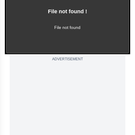
File not found !
This video file cannot
be played.
(Error Code: 102630)
File not found
ADVERTISEMENT