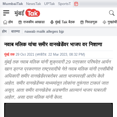
MumbaiTak
NewsTak
UPTak
SportsTak
CrimeTak
Lallantop
A
होम
राजकीय आखाडा
मुंबई Tak बैठक
निवडणूक
गुन्ह्यां
होम
बातम्या
nawab malik alleges bjp on sameer wankhede says big n
नवाब मलिक यांचा समीर वानखेडेंवर भाजप वर निशाणा
मुंबई तक
29 Oct 2021
(अपडेटेड:
22 Mar 2023, 08:32 PM
)
मुंबई तक नवाब मलिक यांनी शुक्रवारी 29 पत्रकार परिषदेत आर्यन
खान ड्रग्ज प्रकरणात राष्ट्रवादीचे नेते नवाब मलिक यांनी एनसीबीचे
अधिकारी समीर वानखेडेंवरबरोबर आता भाजपवरही आरोप केले
आहेत. समीर वानखेडेंच्या माध्यमांतून लोकांना तुरूंगात टाकलं जात
असून, आता समीर वानखेडेच अडचणीत आल्यानं भाजप घाबरली
आहेत’, असा दावा मलिक यांनी केला.