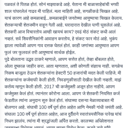
पळवलं ते पितळ होतं. सोनं माझ्याकडे आहे. येताना मी बाळासाहेबांची भगवी
शाल पांघरलेलं गाढव मी पाहिलं. मला माहिती आहे, सगळीकडे चिखल आहे.
याचं कारण आहे कमळाबाई...कमळाबाईने जनतेच्या आयुष्याचा चिखल केलाय.
शेतकऱ्याची शेतजमीन वाहून गेली आहे. घरादारात देखील पाणी घुसलेलं आहे.
शेतकरी आज विचारतोय आम्ही खायचं काय? एवढं मोठं संकट कधी आलं
नव्हतं. सर्व शिवसैनिकांनी आवाहन करतोय, हे संकट फार मोठं आहे. भुकंप
झाला त्यावेळी आपण गाव दत्तक घेतलं होतं. काही जणांच्या आयुष्यात आपण
फुलं जर फुलवलं तरी आयुष्याचं सार्थक होईल.
पुढे बोलताना उद्धव ठाकरे म्हणाले, आपण सत्तेत होतं, तेव्हा बोंबलत होते,
ओला दुष्काळ जाहीर करा. आता म्हणतात, अशी कोणती संज्ञाच नाही. सगळेच
निकष बाजूला ठेऊन शेतकऱ्यांना हेक्टरी 50 हजारांची मदत केली पाहिजे. मी
शेतकऱ्यांना कर्जमाफी केली होती. निवडणुकीसाठी देखील केली नव्हती. माझं
कर्तव्य म्हणून केली होती. 2017 ची कर्जमुक्ती अजून होत नाहीये. आपण
कर्जमुक्त केलं होतं. त्यानंतर कोरोना आला. आपण जे शेतकरी नियमित कर्ज
फेडतील त्यांना अनुदान सुरु केलं होतं. संघाच्या दसऱ्या मेळाव्याबाबत मी
बोलणार आहे. संघाची 100 वर्षे पूर्ण होत आहेत आणि नेमकी गांधी जयंती आहे.
संघाला 100 वर्षे पूर्ण होतात आहेत, आज दुर्दैवाने स्वातंत्र्यसैनिक पारेख यांचं
निधन झालंय. त्यांना मी श्रद्धांजली अर्पित करतो. कालच्या अधिवेशनात
जनसुरक्षा विधेयक आणलं. आपण त्याचा विरोध केला. कडवे डावे वगैरे