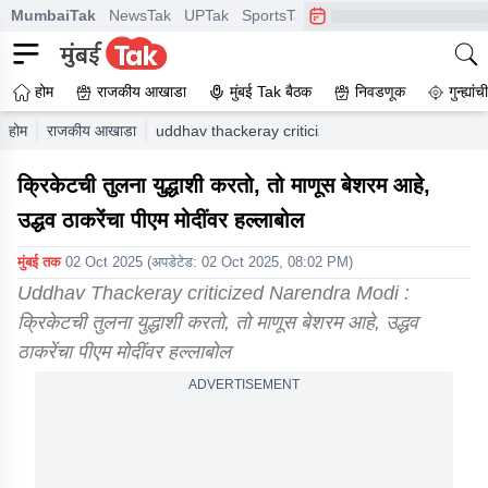
MumbaiTak
NewsTak
UPTak
SportsTak
CrimeTak
Lallantop
A
होम
राजकीय आखाडा
मुंबई Tak बैठक
निवडणूक
गुन्ह्यां
होम
राजकीय आखाडा
uddhav thackeray criticized narendra modi about
क्रिकेटची तुलना युद्धाशी करतो, तो माणूस बेशरम आहे,
उद्धव ठाकरेंचा पीएम मोदींवर हल्लाबोल
मुंबई तक
02 Oct 2025
(अपडेटेड:
02 Oct 2025, 08:02 PM
)
Uddhav Thackeray criticized Narendra Modi :
क्रिकेटची तुलना युद्धाशी करतो, तो माणूस बेशरम आहे, उद्धव
ठाकरेंचा पीएम मोदींवर हल्लाबोल
ADVERTISEMENT