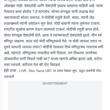
ओळखत नाही. देशद्रोही आणि देशप्रेमी एवढंच आम्हाला माहिती आहे. याचा
गैरवापर कसा होतोय ? हे सांगतोय. सोनम वांगचूक यांनी लडाख येथे
जवानांसाठी सोलर उभारलं. ते मोदींची स्तुती केली. मात्र, त्यांनी लेह-
लडाखमध्ये त्यांनी आंदोलन सुरु केलं. मोदी बाबांनी त्यांना तुरुंगात टाकलं.
राष्ट्रीय सुरक्षेचं कारण देऊन आतमध्ये टाकलं. मोदींची स्तुती करत होते,
तोवर वांगचूक देशप्रेमी होते. आता ते त्यांच्यासाठी देशद्रोही झाले. तीन वर्ष
मणिपूर जळतय. काल पर्वा मोदी मणिपूरमध्ये गेले. ना मोदी जायला तयार ना
दुसरे व्यापारी जायला तयार? मोदींनी गेल्यावर तिथे मणिपूरच्या नावातच मणी
आहे, म्हणाले. मणिपूरच्या नावातील मणी दिसला. पण तिथल्या जनतेच्या
डोळ्यातील पाणी दिसले नाही का? भाजप म्हणजे अमिबा झाला आहे, वाटेल
तसा पसरतो. शरीरात गेलं की पोट बिघडतं.
हेही वाचा :
LIVE: Shiv Sena UBT चा दसरा मेळावा सुरू, उद्धव ठाकरेंची तोफ
धडाडली
ADVERTISEMENT