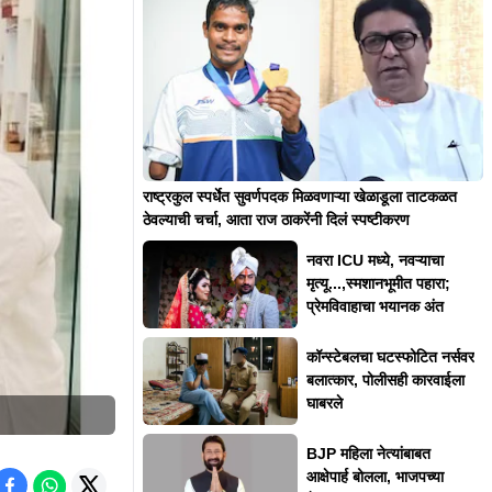
राष्ट्रकुल स्पर्धेत सुवर्णपदक मिळवणाऱ्या खेळाडूला ताटकळत
ठेवल्याची चर्चा, आता राज ठाकरेंनी दिलं स्पष्टीकरण
नवरा ICU मध्ये, नवऱ्याचा
मृत्यू...,स्मशानभूमीत पहारा;
प्रेमविवाहाचा भयानक अंत
कॉन्स्टेबलचा घटस्फोटित नर्सवर
बलात्कार, पोलीसही कारवाईला
घाबरले
BJP महिला नेत्यांबाबत
आक्षेपार्ह बोलला, भाजपच्या