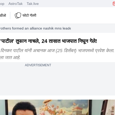
top
AstroTak
Tak.live
हिडीओ
फोटो गॅलरी
others formed an alliance nashik mns leader dinkar patil celebrated exu
े 'पाटील' तुफान नाचले, 24 तासात भाजपात निघून गेले!
दिनकर पाटील यांनी अचानक आज (25 डिसेंबर) भाजपमध्ये प्रवेश केला. त
नला जात आहे.
ADVERTISEMENT