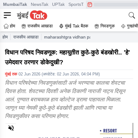
MumbaiTak
NewsTak
UPTak
SportsTak
CrimeTak
Lallantop
A
होम
राजकीय आखाडा
मुंबई Tak बैठक
निवडणूक
गुन्ह्यां
होम
राजकीय आखाडा
maharashtgra vidhan parishad election 2026 wid
विधान परिषद निवडणूक: महायुतीत कुठे-कुठे बंडखोरी.. 'हे'
उमेदवार ठरणार डोकेदुखी?
मुंबई तक
02 Jun 2026
(अपडेटेड:
02 Jun 2026, 04:04 PM
)
विधान परिषदेच्या निवडणुकांसाठी अर्ज भरण्याचा कालचा शेवटचा
दिवस होता. शेवटच्या दिवशी अनेक ठिकाणी नाराजी नाट्य दिसून
आलं. पुण्यात बराचकाळ हाय व्होल्टेज ड्रामा पाहायला मिळाला.
जाणून घ्या नेमकी कुठे-कुठे बंडखोरी झाली आणि त्याचा या
निवडणुकीवर कसा परिणाम होणार.
0
of
5