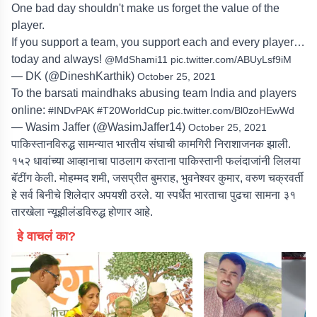
One bad day shouldn't make us forget the value of the
player.
If you support a team, you support each and every player…
today and always!
@MdShami11
pic.twitter.com/ABUyLsf9iM
— DK (@DineshKarthik)
October 25, 2021
To the barsati maindhaks abusing team India and players
online:
#INDvPAK
#T20WorldCup
pic.twitter.com/Bl0zoHEwWd
— Wasim Jaffer (@WasimJaffer14)
October 25, 2021
पाकिस्तानविरुद्ध सामन्यात भारतीय संघाची कामगिरी निराशाजनक झाली.
१५२ धावांच्या आव्हानाचा पाठलाग करताना पाकिस्तानी फलंदाजांनी लिलया
बॅटींग केली. मोहम्मद शमी, जसप्रीत बुमराह, भुवनेश्वर कुमार, वरुण चक्रवर्ती
हे सर्व बिनीचे शिलेदार अपयशी ठरले. या स्पर्धेत भारताचा पुढचा सामना ३१
तारखेला न्यूझीलंडविरुद्ध होणार आहे.
हे वाचलं का?