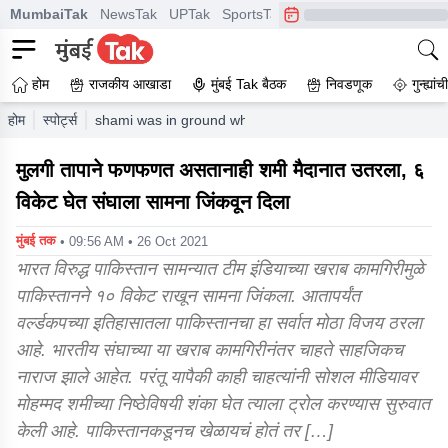
MumbaiTak
NewsTak
UPTak
SportsTak
CrimeTak
Lallantop
A
होम
राजकीय आखाडा
मुंबई Tak बैठक
निवडणूक
गुन्ह्यां
होम
स्पोर्ट्स
shami was in ground when his daughter was ill with feve
मुलगी तापाने फणफणत असतानाही शमी मैदानात उतरला, ६
विकेट घेत संघाला सामना जिंकवून दिला
मुंबई तक
• 09:56 AM • 26 Oct 2021
भारत विरुद्ध पाकिस्तान सामन्यात टीम इंडियाच्या खराब कामगिरीमुळे
पाकिस्तानने १० विकेट राखून सामना जिंकला. आतापर्यंत
वर्ल्डकपच्या इतिहासातला पाकिस्तानचा हा सर्वात मोठा विजय ठरला
आहे. भारतीय संघाच्या या खराब कामगिरीनंतर चाहते साहजिकच
नाराज झाले आहेत. परंतू यापैकी काही चाहत्यांनी सोशल मीडियावर
मोहम्मद शमीच्या निष्ठेविषयी शंका घेत त्याला ट्रोल करण्यास सुरुवात
केली आहे. पाकिस्तानकडूनच खेळायचं होतं तर […]