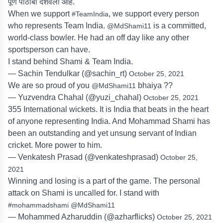
पूर्ण पाठींबा दर्शवला आहे.
When we support
, we support every person
#TeamIndia
who represents Team India.
is a committed,
@MdShami11
world-class bowler. He had an off day like any other
sportsperson can have.
I stand behind Shami & Team India.
— Sachin Tendulkar (@sachin_rt)
October 25, 2021
We are so proud of you
bhaiya ??
@MdShami11
— Yuzvendra Chahal (@yuzi_chahal)
October 25, 2021
355 International wickets. It is India that beats in the heart
of anyone representing India. And Mohammad Shami has
been an outstanding and yet unsung servant of Indian
cricket. More power to him.
— Venkatesh Prasad (@venkateshprasad)
October 25,
2021
Winning and losing is a part of the game. The personal
attack on Shami is uncalled for. I stand with
#mohammadshami
@MdShami11
— Mohammed Azharuddin (@azharflicks)
October 25, 2021