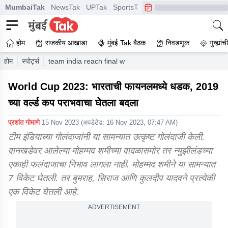
MumbaiTak
NewsTak
UPTak
SportsTak
CrimeTak
Lallantop
A
होम
राजकीय आखाडा
मुंबई Tak बैठक
निवडणूक
गुन्ह्यां
होम
स्पोर्ट्स
team india reach final won semi final agaist new zea
World Cup 2023: भारताची फायनलमध्ये धडक, 2019
च्या वर्ल्ड कप पराभवाचा घेतला बदला
प्रशांत गोमाणे
15 Nov 2023
(अपडेटेड:
16 Nov 2023, 07:47 AM
)
टीम इंडियाच्या गोलंदाजांनी या सामन्यात उत्कृष्ट गोलंदाजी केली.
वानखडेवर आलेल्या मोहम्मद शमीच्या वादळासमोर तर न्युझीलंडच्या
एकाही फलंदाजाचा निभाव लागला नाही. मोहम्मद शमीने या सामन्यात
7 विकेट घेतली. तर बुमराह, सिराज आणि कुलदीप यादवने प्रत्येकी
एक विकेट घेतली आहे.
ADVERTISEMENT