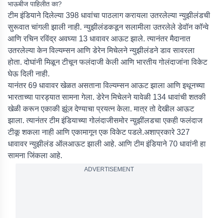
भाऊबीज पाहिलीत का?
टीम इंडियाने दिलेल्या 398 धावांचा पाठलाग करायला उतरलेल्या न्युझीलंडची
सुरूवात चांगली झाली नाही. न्युझीलंडकडून सलामीला उतरलेले डेवॉन कॉन्वे
आणि रचिन रविंद्र अवघ्या 13 धावावर आऊट झाले. त्यानंतर मैदानात
उतरलेल्या केन विल्यम्सन आणि डेरेन मिचेलने न्युझीलंडने डाव सावरला
होता. दोघांनी मिळून टीचून फलंदाजी केली आणि भारतीय गोलंदाजांना विकेट
घेऊ दिली नाही.
यानंतर 69 धावावर खेळत असताना विल्यम्सन आऊट झाला आणि इथूनच्या
भारताच्या पारड्यात सामना गेला. डेरेन मिचेलने यावेळी 134 धावांची शतकी
खेळी करून एकाकी झूंज देण्याचा प्रयत्न केला. मात्र तो देखील आऊट
झाला. त्यानंतर टीम इंडियाच्या गोलंदाजीसमोर न्य़ुझींलडचा एकही फलंदाज
टीकू शकला नाही आणि एकामागून एक विकेट पडले.अशाप्रकारे 327
धावावर न्युझीलंड ऑलआऊट झाली आहे. आणि टीम इंडियाने 70 धावांनी हा
सामना जिंकला आहे.
ADVERTISEMENT