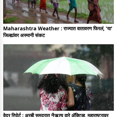
Maharashtra Weather : राज्यात वातावरण फिरलं, 'या'
जिल्ह्यांवर अस्मानी संकट
वेदर रिपोर्ट : अरबी समुद्रात नैऋत्य वारे अ‍ॅक्टिव्ह, महाराष्ट्रावर