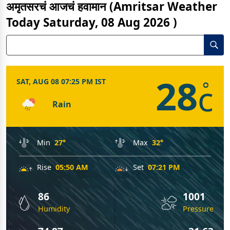
अमृतसरचं आजचं हवामान (Amritsar Weather
Today Saturday, 08 Aug 2026 )
28
SAT, AUG 08 07:25 PM IST
c
°
Rain
Min
27°
Max
32°
Rise
05:50 AM
Set
07:21 PM
86
1001
Humidity
Pressure