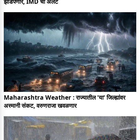
झोडपणार, IMD चा अलर्ट
Maharashtra Weather : राज्यातील 'या' जिल्ह्यांवर
अस्मानी संकट, वरुणराजा खवळणार