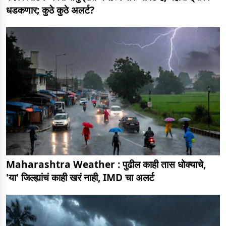
धडकणार; कुठे कुठे अलर्ट?
Maharashtra Weather : पुढील काही तास धोक्याचे,
'या' जिल्ह्यांचं काही खरं नाही, IMD चा अलर्ट