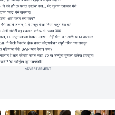
पैसे हवे तर फक्त 'एवढंच' करा.., थेट तुमच्या खात्यात पैसे
ताना 'एवढे' पैसे वाचणार!
उठला, आता करावं तरी काय?
े कापले जाणार, 1 मे पासून येणार नियम पाहून ठेवा बरं!
लेली लोकंही बनू शकतात करोडपती, फक्त 300...
ा, PF मधून काढता येणार 5 लाख... तेही थेट UPI आणि ATM वापरून!
IP ने किती दिवसांत होऊ शकता कोट्यधीश? संपूर्ण गणित घ्या समजून
महिन्याला पैसे, SWP प्लॅन नेमका काय?
ार हे सत्य कोणीही सांगत नाही, 70 चा फॉर्म्युला तुम्हाला टाकेल हादरवून!
? 'हा' फॉर्म्युला खूप फायदेशीर
ADVERTISEMENT