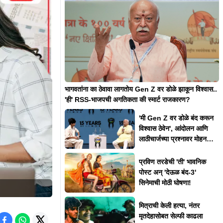
भागवतांना का ठेवावा लागतोय Gen Z वर डोळे झाकून विश्वास..
'ही' RSS-भाजपची अगतिकता की स्मार्ट राजकारण?
'मी Gen Z वर डोळे बंद करून
विश्वास ठेवेन', आंदोलन आणि
लाठीचार्जच्या प्रश्नावर मोहन
भागवत असं का म्हणाले?
प्रविण तरडेची 'ती' भावनिक
पोस्ट अन् 'देऊळ बंद-3'
सिनेमाची मोठी घोषणा!
मित्राची केली हत्या, नंतर
मृतदेहासोबत सेल्फी काढला