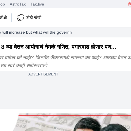
top
AstroTak
Tak.live
हिडीओ
फोटो गॅलरी
y will increase but what will the government do understand 8th pay com
व्या वेतन आयोगाचं नेमकं गणित, पगारवाढ होणार पण...
ढेल की नाही? फिटमेंट फॅक्टरमध्ये समस्या का आहे? आठव्या वेतन 
या सारं काही सविस्तरपणे.
ADVERTISEMENT