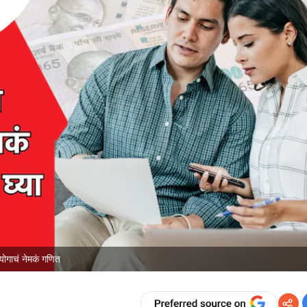
ोगाचं नेमकं गणित