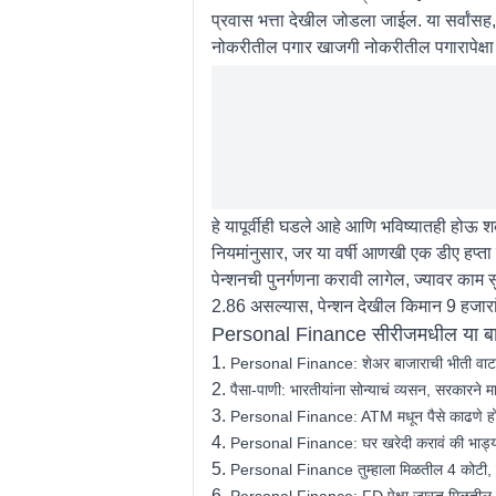
प्रवास भत्ता देखील जोडला जाईल. या सर्वांस
नोकरीतील पगार खाजगी नोकरीतील पगारापेक्षा
हे यापूर्वीही घडले आहे आणि भविष्यातही होऊ 
नियमांनुसार, जर या वर्षी आणखी एक डीए हप्त
पेन्शनची पुनर्गणना करावी लागेल, ज्यावर काम 
2.86 असल्यास, पेन्शन देखील किमान 9 हजारां
Personal Finance सीरीजमधील या बातम
1.
Personal Finance: शेअर बाजाराची भीती वाटते
2.
पैसा-पाणी: भारतीयांना सोन्याचं व्यसन, सरकारने
3.
Personal Finance: ATM मधून पैसे काढणे होणार
4.
Personal Finance: घर खरेदी करावं की भाड्याने घ
5.
Personal Finance तुम्हाला मिळतील 4 कोटी, फक्
6.
Personal Finance: FD पेक्षा जास्त मिळतील पैस