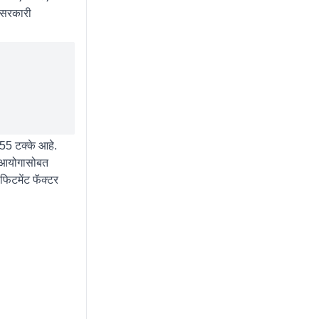
र सरकारी
 55 टक्के आहे.
न आयोगासोबत
फिटमेंट फॅक्टर