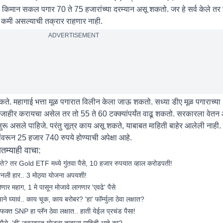
ह, किमान सकल पगार 70 ते 75 हजारांच्या दरम्यान असू शकतो. जर हे सर्व केले त
 कमी असल्याची तक्रार राहणार नाही.
ADVERTISEMENT
शकते. महागाई भत्ता मूळ पगारात विलीन केला जाऊ शकतो. सध्या डीए मूळ पगाराच्या
ा जाहीर करायचा असेल तर तो 55 ते 60 टक्क्यांपर्यंत वाढू शकतो. सरकारला वेत
सुरू असले पाहिजे. परंतु सूत्र काय असू शकते, याबाबत माहिती बाहेर आलेली नाही. 
वरून 25 हजार 740 रुपये होण्याची अपेक्षा आहे.
्याही वाचा:
? तर Gold ETF मध्ये गुंतवा पैसे, 10 हजार रुपयात व्हाल करोडपती!
 मानली हार.. 3 मोठ्या योजना अपयशी!
 महाग, 1 मे पासून मोजावे लागणार 'एवढे' पैसे
्यावं.. काय चूक, काय बरोबर? 'हा' फॉर्म्युला ठेवा लक्षात?
त SNP हा प्लॅन ठेवा लक्षात.. हाती येईल प्रचंड पैसा!
े, 'ही' जबरदस्त योजना तुम्हाला माहिती आहे का?