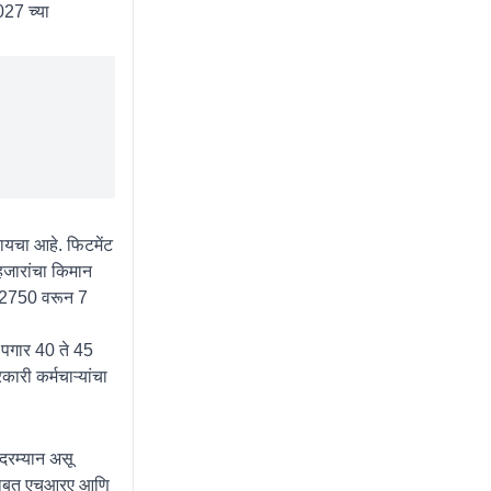
027 च्या
ायचा आहे. फिटमेंट
हजारांचा किमान
ार 2750 वरून 7
 पगार 40 ते 45
कारी कर्मचाऱ्यांचा
दरम्यान असू
टरसोबत एचआरए आणि