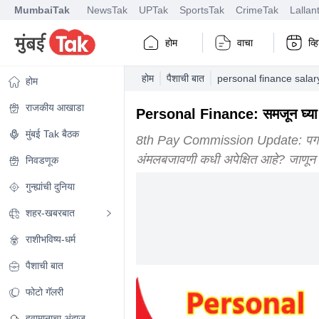
MumbaiTak
NewsTak
UPTak
SportsTak
CrimeTak
Lallan
होम
वाचा
व्
होम
पैशाची बात
personal finance salar
होम
राजकीय आखाडा
Personal Finance: समजून घ्या 8 
मुंबई Tak बैठक
8th Pay Commission Update: पगार वा
अंमलबजावणी कधी अपेक्षित आहे? जाणून घ्
निवडणूक
गुन्ह्यांची दुनिया
शहर-खबरबात
राशीभविष्य-धर्म
पैशाची बात
फोटो गॅलरी
हवामानाचा अंदाज