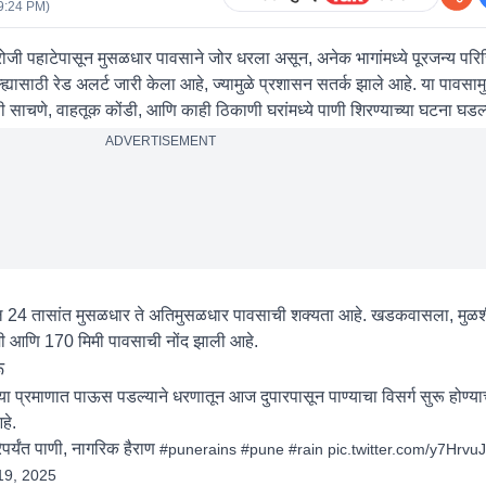
9:24 PM
)
ी पहाटेपासून मुसळधार पावसाने जोर धरला असून, अनेक भागांमध्ये पूरजन्य परिस्
ह्यासाठी रेड अलर्ट जारी केला आहे, ज्यामुळे प्रशासन सतर्क झाले आहे. या पावसा
 साचणे, वाहतूक कोंडी, आणि काही ठिकाणी घरांमध्ये पाणी शिरण्याच्या घटना घडल
ADVERTISEMENT
ील 24 तासांत मुसळधार ते अतिमुसळधार पावसाची शक्यता आहे. खडकवासला, मुळ
ी आणि 170 मिमी पावसाची नोंद झाली आहे.
ू
ा प्रमाणात पाऊस पडल्याने धरणातून आज दुपारपासून पाण्याचा विसर्ग सुरू होण्या
हे.
पर्यंत पाणी, नागरिक हैराण
#punerains
#pune
#rain
pic.twitter.com/y7Hrvu
19, 2025