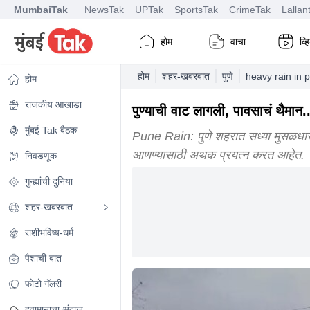
MumbaiTak
NewsTak
UPTak
SportsTak
CrimeTak
Lallan
होम
वाचा
व्
होम
शहर-खबरबात
पुणे
heavy rain in
होम
राजकीय आखाडा
पुण्याची वाट लागली, पावसाचं थैमा
मुंबई Tak बैठक
Pune Rain: पुणे शहरात सध्या मुसळधार
आणण्यासाठी अथक प्रयत्न करत आहेत.
निवडणूक
गुन्ह्यांची दुनिया
शहर-खबरबात
राशीभविष्य-धर्म
पैशाची बात
फोटो गॅलरी
हवामानाचा अंदाज