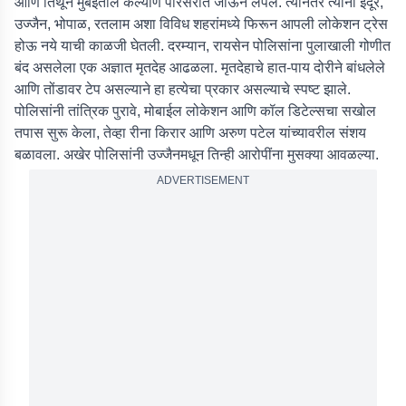
आणि तिथून मुंबईतील कल्याण परिसरात जाऊन लपले. त्यानंतर त्यांनी इंदूर,
उज्जैन, भोपाळ, रतलाम अशा विविध शहरांमध्ये फिरून आपली लोकेशन ट्रेस
होऊ नये याची काळजी घेतली. दरम्यान, रायसेन पोलिसांना पुलाखाली गोणीत
बंद असलेला एक अज्ञात मृतदेह आढळला. मृतदेहाचे हात-पाय दोरीने बांधलेले
आणि तोंडावर टेप असल्याने हा हत्येचा प्रकार असल्याचे स्पष्ट झाले.
पोलिसांनी तांत्रिक पुरावे, मोबाईल लोकेशन आणि कॉल डिटेल्सचा सखोल
तपास सुरू केला, तेव्हा रीना किरार आणि अरुण पटेल यांच्यावरील संशय
बळावला. अखेर पोलिसांनी उज्जैनमधून तिन्ही आरोपींना मुसक्या आवळल्या.
ADVERTISEMENT