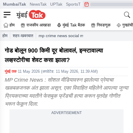
MumbaiTak
NewsTak
UPTak
SportsTak
CrimeTak
Lallantop
A
होम
राजकीय आखाडा
मुंबई Tak बैठक
निवडणूक
गुन्ह्यां
होम
शहर-खबरबात
mp crime news social media love story murder cas
गोड बोलून 900 किमी दूर बोलावलं, इन्स्टावाल्या
लव्हस्टोरीचा शेवट कसा झाला?
मुंबई तक
11 May 2026
(अपडेटेड:
11 May 2026, 11:39 AM
)
MP Crime News : सोशल मीडियावरुन झालेल्या प्रेमाचा
खळबळजनक अंत झाला असून, एका विवाहित महिलेने आपल्या जुन्या
प्रियकराच्या मदतीने फेसबुक फ्रेंडची हत्या करून मृतदेह गोणीत
भरून फेकून दिला.
ADVERTISEMENT