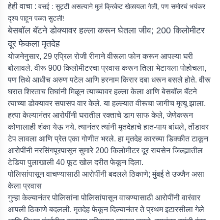
हेही वाचा :
वसई : सुट्टी असल्याने मुलं क्रिकेट खेळायला गेली, पण समोरचं भयंकर
दृश्य पाहून पळत सुटली!
बेसबॉल बॅटने डोक्यावर हल्ला करून घेतला जीव; 200 किलोमीटर
दूर फेकला मृतदेह
योजनेनुसार, 29 एप्रिल रोजी रीनाने वीरूला फोन करून आपल्या घरी
बोलावले. वीरू 900 किलोमीटरचा प्रवास करून तिला भेटायला पोहोचला,
पण तिथे आधीच अरुण पटेल आणि हरनाम किरार दबा धरून बसले होते. वीरू
घरात शिरताच तिघांनी मिळून त्याच्यावर हल्ला केला आणि बेसबॉल बॅटने
त्याच्या डोक्यावर सपासप वार केले. या हल्ल्यात वीरूचा जागीच मृत्यू झाला.
हत्या केल्यानंतर आरोपींनी घरातील रक्ताचे डाग साफ केले, जेणेकरून
कोणालाही शंका येऊ नये. त्यानंतर त्यांनी मृतदेहाचे हात-पाय बांधले, तोंडावर
टेप लावला आणि प्रेत एका गोणीत भरले. हा मृतदेह कारच्या डिक्कीत टाकून
आरोपींनी नरसिंगपूरपासून सुमारे 200 किलोमीटर दूर रायसेन जिल्ह्यातील
टेडिया पुलाखाली 40 फूट खोल दरीत फेकून दिला.
पोलिसांपासून वाचण्यासाठी आरोपींनी बदलले ठिकाणे; मुंबई ते उज्जैन असा
केला प्रवास
गुन्हा केल्यानंतर पोलिसांना पोलिसांपासून वाचण्यासाठी आरोपींनी वारंवार
आपली ठिकाणे बदलली. मृतदेह फेकून दिल्यानंतर ते प्रथम इटारसीला गेले