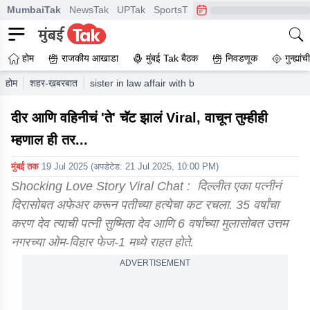
MumbaiTak
NewsTak
UPTak
SportsTak
CrimeTak
Lallantop
A
होम
राजकीय आखाडा
मुंबई Tak बैठक
निवडणूक
गुन्ह्यां
होम
शहर-खबरबात
sister in law affair with brother in law husband kill
दीर आणि वहिनीचं 'ते' चॅट झालं Viral, वाचून तुम्हीही
म्हणाल ही तर...
मुंबई तक
19 Jul 2025
(अपडेटेड:
21 Jul 2025, 10:00 PM
)
Shocking Love Story Viral Chat : दिल्लीत एका पत्नीनं
दिरासोबत अफेअर करून पतीच्या हत्येचा कट रचला. 35 वर्षांचा
करण देव त्याची पत्नी सुष्मिता देव आणि 6 वर्षांच्या मुलासोबत उत्तम
नगरच्या ओम-विहार फेज-1 मध्ये राहत होते.
ADVERTISEMENT