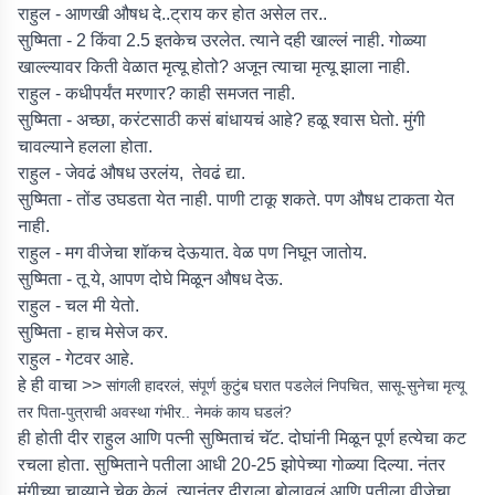
राहुल - आणखी औषध दे..ट्राय कर होत असेल तर..
सुष्मिता - 2 किंवा 2.5 इतकेच उरलेत. त्याने दही खाल्लं नाही. गोळ्या
खाल्ल्यावर किती वेळात मृत्यू होतो? अजून त्याचा मृत्यू झाला नाही.
राहुल - कधीपर्यंत मरणार? काही समजत नाही.
सुष्मिता - अच्छा, करंटसाठी कसं बांधायचं आहे? हळू श्वास घेतो. मुंगी
चावल्याने हलला होता.
राहुल - जेवढं औषध उरलंय, तेवढं द्या.
सुष्मिता - तोंड उघडता येत नाही. पाणी टाकू शकते. पण औषध टाकता येत
नाही.
राहुल - मग वीजेचा शॉकच देऊयात. वेळ पण निघून जातोय.
सुष्मिता - तू ये, आपण दोघे मिळून औषध देऊ.
राहुल - चल मी येतो.
सुष्मिता - हाच मेसेज कर.
राहुल - गेटवर आहे.
हे ही वाचा >>
सांगली हादरलं, संपूर्ण कुटुंब घरात पडलेलं निपचित, सासू-सुनेचा मृत्यू
तर पिता-पुत्राची अवस्था गंभीर.. नेमकं काय घडलं?
ही होती दीर राहुल आणि पत्नी सुष्मिताचं चॅट. दोघांनी मिळून पूर्ण हत्येचा कट
रचला होता. सुष्मिताने पतीला आधी 20-25 झोपेच्या गोळ्या दिल्या. नंतर
मुंगीच्या चाव्याने चेक केलं. त्यानंतर दीराला बोलावलं आणि पतीला वीजेचा