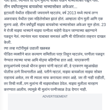
गेली होती. त्यानंतर ती दोन मुलांना सोबत घेऊन भाच्यासोबत पळून गेली.
तीन वर्षांपासूनच बायकोचा भाच्यासोबत अफेअर...
इटावली येथील रहिवासी जयरामने म्हटलंय, वर्ष 2013 मध्ये त्याचं लग्न
अकराबाद येथील एका महिलेसोबत झालं होतं. आम्हाला दोन मुली आणि एक
मुलगा आहे. तीन वर्षांपूर्वी माझ्या बायकोचा भाच्यासोबत अफेअर सुरु होता. 23
मे रोजी माझ्या भाच्याने माझ्या पत्नीला माहेरी घेऊन जाण्याच्या बहाण्याने
पळवून नेलं. त्यानंतर मला याबाबत समजलं आणि मी पोलिसांत तक्रार दाखल
केली.
त्या लव्ह स्टोरीमुळं उडाली खळबळ
पीडित व्यक्तीने बाल कल्याण समितीला पत्र लिहून म्हटलंय, पत्नीला पळवून
नेण्यात त्याच्या भाचा आमि मोठ्या बहिणीचा हात आहे. याप्रकरणी
हरदुआगंजचे एसओ धीरज कुमार यांनी म्हटलं की, हे प्रकरण महुआखेडा
पोलीस ठाणे विभागातील आहे. पतीने म्हटलं, माझ्या बायकोला माझ्या सोबत
राहायचं असेल, तर मी त्याला माफ करायला तयार आहे. जर ती नाही राहीली,
तर तिची मर्जी..पण मुलांना मी माझ्यासोबत ठेवेल. माझ्या मुलीला मारहाण
करण्यात आलीय. त्यामुळे मी मुलांन पत्नीजवळ ठेऊ देणार नाही.
ADVERTISEMENT