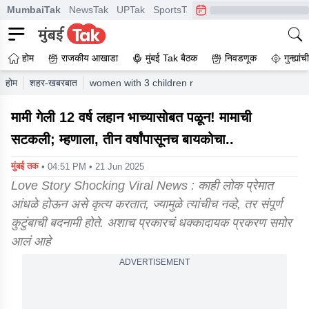
MumbaiTak
NewsTak
UPTak
SportsTak
CrimeTak
Lallantop
A
होम
राजकीय आखाडा
मुंबई Tak बैठक
निवडणूक
गुन्ह्यां
होम
शहर-खबरबात
women with 3 children ran away with 20 year old 
मामी गेली 12 वर्ष लहान भाच्यासोबत पळून! मामाची
सटकली; म्हणाला, तीन वर्षांपासूनच बायकोचा..
मुंबई तक
• 04:51 PM • 21 Jun 2025
Love Story Shocking Viral News : काही लोक प्रेमात
आंधळे होऊन असे कृत्य करतात, ज्यामुळे त्यांचीच नव्हे, तर संपूर्ण
कुटुंबाची बदनामी होते. अशाच प्रकारचं धक्कादायक प्रकरण समोर
आलं आहे
ADVERTISEMENT