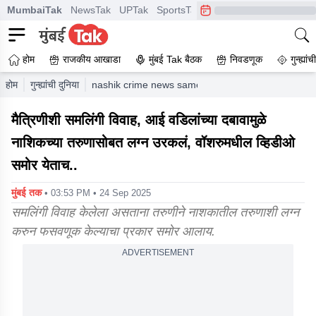
MumbaiTak
NewsTak
UPTak
SportsTak
CrimeTak
Lallantop
A
होम
राजकीय आखाडा
मुंबई Tak बैठक
निवडणूक
गुन्ह्यां
होम
गुन्ह्यांची दुनिया
nashik crime news same sex marriage and fraud p
मैत्रिणीशी समलिंगी विवाह, आई वडिलांच्या दबावामुळे
नाशिकच्या तरुणासोबत लग्न उरकलं, वॉशरुमधील व्हिडीओ
समोर येताच..
मुंबई तक
• 03:53 PM • 24 Sep 2025
समलिंगी विवाह केलेला असताना तरुणीने नाशकातील तरुणाशी लग्न
करुन फसवणूक केल्याचा प्रकार समोर आलाय.
ADVERTISEMENT