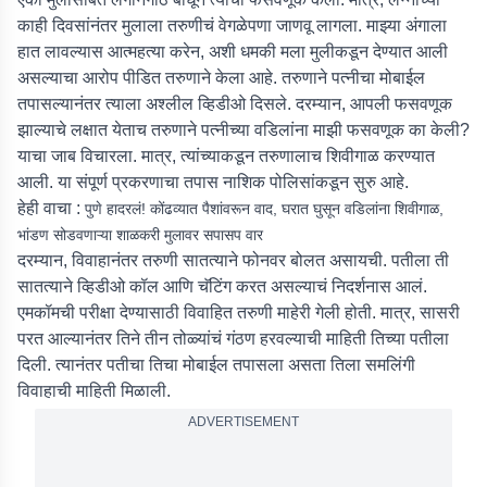
काही दिवसांनंतर मुलाला तरुणीचं वेगळेपणा जाणवू लागला. माझ्या अंगाला
हात लावल्यास आत्महत्या करेन, अशी धमकी मला मुलीकडून देण्यात आली
असल्याचा आरोप पीडित तरुणाने केला आहे. तरुणाने पत्नीचा मोबाईल
तपासल्यानंतर त्याला अश्लील व्हिडीओ दिसले. दरम्यान, आपली फसवणूक
झाल्याचे लक्षात येताच तरुणाने पत्नीच्या वडिलांना माझी फसवणूक का केली?
याचा जाब विचारला. मात्र, त्यांच्याकडून तरुणालाच शिवीगाळ करण्यात
आली. या संपूर्ण प्रकरणाचा तपास नाशिक पोलिसांकडून सुरु आहे.
हेही वाचा :
पुणे हादरलं! कोंढव्यात पैशांवरून वाद, घरात घुसून वडिलांना शिवीगाळ,
भांडण सोडवणाऱ्या शाळकरी मुलावर सपासप वार
दरम्यान, विवाहानंतर तरुणी सातत्याने फोनवर बोलत असायची. पतीला ती
सातत्याने व्हिडीओ कॉल आणि चॅटिंग करत असल्याचं निदर्शनास आलं.
एमकॉमची परीक्षा देण्यासाठी विवाहित तरुणी माहेरी गेली होती. मात्र, सासरी
परत आल्यानंतर तिने तीन तोळ्यांचं गंठण हरवल्याची माहिती तिच्या पतीला
दिली. त्यानंतर पतीचा तिचा मोबाईल तपासला असता तिला समलिंगी
विवाहाची माहिती मिळाली.
ADVERTISEMENT