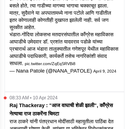
बसले होते, त्या गाडीच्या मागच्या भागाचा चक्काचूर झाला.
मात्र, सुदैवाने या अपघातामध्ये नाना पटोले आणि गाडीतील
इतर कोणालाही कोणतीही दुखापत झालेली नाही. सर्व जण
सुरक्षीत आहेत.
भंडारा-गोंदिया लोकसभा मतदारसंघातील काँग्रेस महाविकास
आघाडीचे उमेदवार डॉ. प्रशांत यादवराव पडोळे यांच्या
प्रचारार्थ आज भंडारा तालुक्यातील गणेशपूर येथील महाविकास
आघाडीचे पदाधिकारी, कार्यकर्ते तसेच नागरिकांशी संवाद
साधला.
pic.twitter.com/ZqEqSRVBi8
— Nana Patole (@NANA_PATOLE)
April 9, 2024
08:33 AM • 10 Apr 2024
Raj Thackeray : "आज वाघाची शेळी झाली", काँग्रेस
नेत्याचा राज ठाकरेंना चिमटा
राज ठाकरे यांनी पंतप्रधान मोदींसाठी महायुतीला पाठिंबा देत
असल्याची घोषणा केली. त्यांच्या या भूमिकेवर विरोधकांकडून