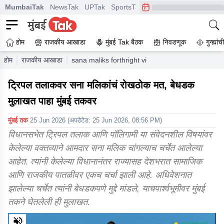
MumbaiTak
NewsTak
UPTak
SportsTak
CrimeTak
Lallantop
A
होम
राजकीय आखाडा
मुंबई Tak बैठक
निवडणूक
गुन्ह्यां
होम
राजकीय आखाडा
sana maliks forthright views on triple talaq
ट्रिपल तलाकवर सना मलिकांचं रोखठोक मत, बेधडक
मुलाखत पाहा मुंबई तकवर
मुंबई तक
25 Jun 2026
(अपडेटेड:
25 Jun 2026, 08:56 PM
)
विधानसभेत ट्रिपल तलाक आणि पॉलिगामी या संवेदनशील विषयांवर
केलेल्या वक्तव्याने आमदार सना मलिक चांगल्याच चर्चेत आलेल्या
आहेत. त्यांनी केलेल्या विधानानंतर राज्यासह देशभरात सामाजिक
आणि राजकीय पातळीवर एकच चर्चा झाली आहे. अधिवेशनात
झालेल्या चर्चेत त्यांनी बेधडकपणे मुद्दे मांडले, याचपार्श्वभूमीवर मुंबई
तकने घेतलेली ही मुलाखत.
0