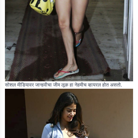
सोशल मीडियावर जान्हवीचा जीम लूक हा नेहमीच व्हायरल होत असतो.