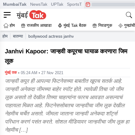
MumbaiTak
NewsTak
UPTak
SportsTak
CrimeTak
Lallantop
A
होम
राजकीय आखाडा
मुंबई Tak बैठक
निवडणूक
गुन्ह्यां
होम
बातम्या
bollywood actress janhvi kapoor gym bold hot looks pics
Janhvi Kapoor: जान्हवी कपूरचा घायाळ करणारा जिम
लूक
मुंबई तक
• 05:24 AM • 27 Nov 2021
जान्हवी कपूर ही आपल्या फिटनेसच्या बाबतीत खूपच सतर्क आहे.
जान्हवी अनेकदा जीमच्या बाहेर स्पॉट होते. त्यावेळी तिचा जो जीम
लूक असतो तो देखील तिच्या चाहत्यांना फारच आवडत असल्याचं
पाहायला मिळत आहे. फिटनेससोबतच जान्हवीचा जीम लूक देखील
नेहमीच चर्चेत असतो. जीमला जाताना जान्हवी अनेकदा शॉर्ट्स
परिधान करणं पसंत करते. सोशल मीडियावर जान्हवीचा जीम लूक हा
नेहमीच […]