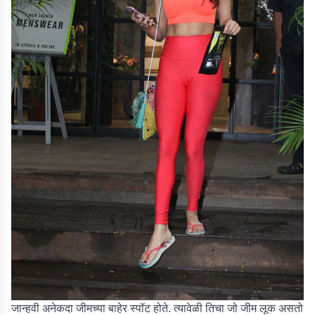
जान्हवी अनेकदा जीमच्या बाहेर स्पॉट होते. त्यावेळी तिचा जो जीम लूक असतो