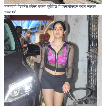
जान्हवीची फिटनेस ट्रेनर नम्रता पुरोहित ही जान्हवीकडून बराच व्यायाम
करुन घेते.