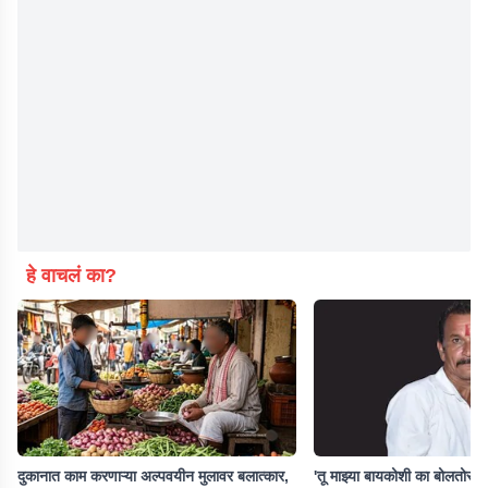
हे वाचलं का?
दुकानात काम करणाऱ्या अल्पवयीन मुलावर बलात्कार,
'तू माझ्या बायकोशी का बोलतोस,' 