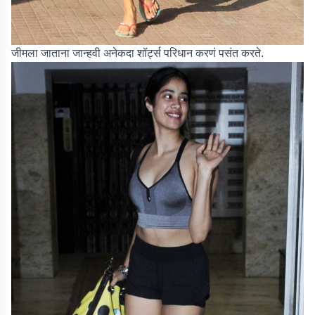
जीमला जाताना जान्हवी अनेकदा शॉर्ट्स परिधान करणं पसंत करते.