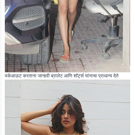
वर्कआऊट करताना जान्हवी ब्रालेट आणि शॉर्ट्स यांनाचा प्राधान्य देते